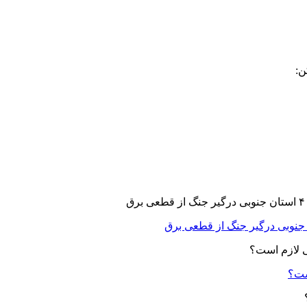
ن:
ست؟