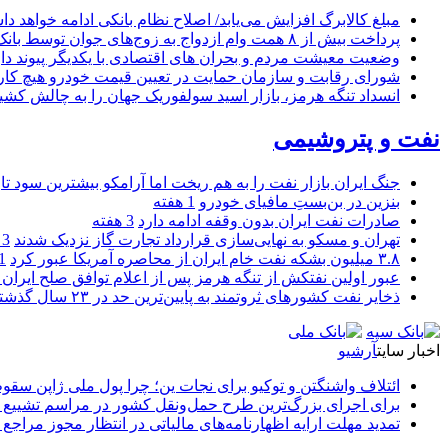
مبلغ کالابرگ افزایش می‌یابد/ اصلاح نظام بانکی ادامه خواهد د
پرداخت بیش از ۸ همت وام ازدواج به زوج‌های جوان توسط بانک ملی ایران
وضعیت معیشت مردم و بحران های اقتصادی با یکدیگر پیوند دار
شورای رقابت و سازمان حمایت در تعیین قیمت خودرو هیچ کاره
انسداد تنگه هرمز، بازار اسید سولفوریک جهان را به چالش کشی
نفت و پتروشیمی
جنگ ایران بازار نفت را به هم ریخت اما آرامکو بیشترین سود تا
بنزین در بن‌بستِ مافیای خودرو
1 هفته
صادرات نفت ایران بدون وقفه ادامه دارد
3 هفته
تهران و مسکو به نهایی‌سازی قرارداد تجارت گاز نزدیک شدند
3 هفته
۳.۸ میلیون بشکه نفت خام ایران از محاصره آمریکا عبور کرد
1 ما
عبور اولین نفتکش از تنگه هرمز پس از اعلام توافق صلح ایران و
ذخایر نفت کشورهای ثروتمند به پایین‌ترین حد در ۲۳ سال گذشته رسید
اخبار سایت
آرشیو
ائتلاف واشنگتن و توکیو برای نجات ین؛ چرا پول ملی ژاپن سقو
برای اجرای بزرگ‌ترین طرح حمل‌ونقل کشور در مراسم تشییع آ
تمدید مهلت ارایه اظهارنامه‌های مالیاتی در انتظار مجوز مراجع 