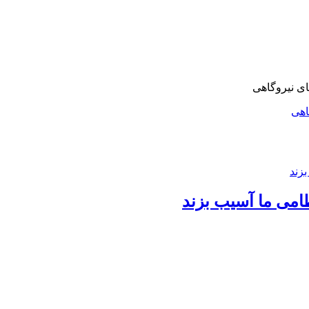
اهی
امی ما آسیب بزند