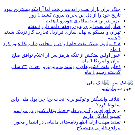
جنگ ایران بازار نفت را به هم ریخت اما آرامکو بیشترین سود
تاریخ خود را از دل این بحران بیرون کشید
1 روز
بنزین در بن‌بستِ مافیای خودرو
1 هفته
صادرات نفت ایران بدون وقفه ادامه دارد
3 هفته
تهران و مسکو به نهایی‌سازی قرارداد تجارت گاز نزدیک شدند
3 هفته
۳.۸ میلیون بشکه نفت خام ایران از محاصره آمریکا عبور کرد
1 ماه
عبور اولین نفتکش از تنگه هرمز پس از اعلام توافق صلح
ایران و آمریکا
1 ماه
ذخایر نفت کشورهای ثروتمند به پایین‌ترین حد در ۲۳ سال
گذشته رسید
1 ماه
اخبار سایت
آرشیو
ائتلاف واشنگتن و توکیو برای نجات ین؛ چرا پول ملی ژاپن
سقوط کرد؟
برای اجرای بزرگ‌ترین طرح حمل‌ونقل کشور در مراسم
تشییع آمادگی داریم
تمدید مهلت ارایه اظهارنامه‌های مالیاتی در انتظار مجوز
مراجع قانونی ذی‌‏صلاح