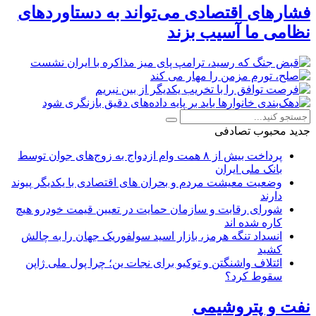
فشارهای اقتصادی می‌تواند به دستاوردهای
نظامی ما آسیب بزند
جدید
محبوب
تصادفی
پرداخت بیش از ۸ همت وام ازدواج به زوج‌های جوان توسط
بانک ملی ایران
وضعیت معیشت مردم و بحران های اقتصادی با یکدیگر پیوند
دارند
شورای رقابت و سازمان حمایت در تعیین قیمت خودرو هیچ
کاره شده اند
انسداد تنگه هرمز، بازار اسید سولفوریک جهان را به چالش
کشید
ائتلاف واشنگتن و توکیو برای نجات ین؛ چرا پول ملی ژاپن
سقوط کرد؟
نفت و پتروشیمی