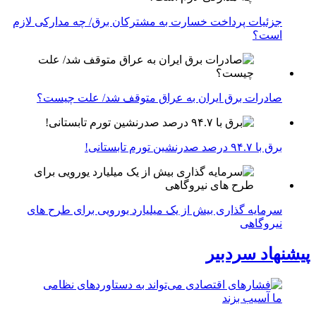
جزئیات پرداخت خسارت به مشترکان برق/ چه مدارکی لازم
است؟
صادرات برق ایران به عراق متوقف شد/ علت چیست؟
برق با ۹۴.۷ درصد صدرنشین تورم تابستانی!
سرمایه گذاری بیش از یک میلیارد یورویی برای طرح های
نیروگاهی
پیشنهاد سردبیر