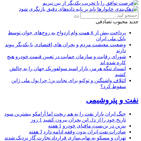
جدید
محبوب
تصادفی
پرداخت بیش از ۸ همت وام ازدواج به زوج‌های جوان توسط
بانک ملی ایران
وضعیت معیشت مردم و بحران های اقتصادی با یکدیگر پیوند
دارند
شورای رقابت و سازمان حمایت در تعیین قیمت خودرو هیچ
کاره شده اند
انسداد تنگه هرمز، بازار اسید سولفوریک جهان را به چالش
کشید
ائتلاف واشنگتن و توکیو برای نجات ین؛ چرا پول ملی ژاپن
سقوط کرد؟
نفت و پتروشیمی
جنگ ایران بازار نفت را به هم ریخت اما آرامکو بیشترین سود
تاریخ خود را از دل این بحران بیرون کشید
1 روز
بنزین در بن‌بستِ مافیای خودرو
1 هفته
صادرات نفت ایران بدون وقفه ادامه دارد
3 هفته
تهران و مسکو به نهایی‌سازی قرارداد تجارت گاز نزدیک شدند