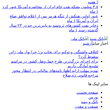
3 هفته
۳.۸ میلیون بشکه نفت خام ایران از محاصره آمریکا عبور کرد
1 ماه
عبور اولین نفتکش از تنگه هرمز پس از اعلام توافق صلح
ایران و آمریکا
1 ماه
ذخایر نفت کشورهای ثروتمند به پایین‌ترین حد در ۲۳ سال
گذشته رسید
1 ماه
اخبار سایت
آرشیو
ائتلاف واشنگتن و توکیو برای نجات ین؛ چرا پول ملی ژاپن
سقوط کرد؟
برای اجرای بزرگ‌ترین طرح حمل‌ونقل کشور در مراسم
تشییع آمادگی داریم
تمدید مهلت ارایه اظهارنامه‌های مالیاتی در انتظار مجوز
مراجع قانونی ذی‌‏صلاح
سایر لینک ها
صفحه نخست
بورس
بانک و بیمه
صنعت و معدن