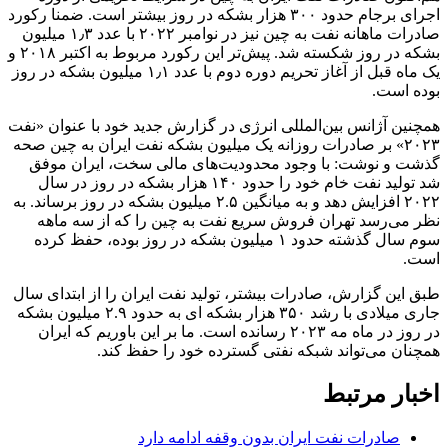
اجرای برجام حدود ۳۰۰ هزار بشکه در روز بیشتر است. ضمنا رکورد
صادرات ماهانه نفت به چین نیز در نوامبر ۲۰۲۲ با عدد ۱٫۳ میلیون
بشکه در روز شکسته شد. پیش‌تر این رکورد مربوط به اکتبر ۲۰۱۸ و
یک ماه قبل از آغاز تحریم دوره دوم با عدد ۱٫۱ میلیون بشکه در روز
بوده است.
همچنین آژانس بین‌المللی انرژی در گزارش جدید خود با عنوان «نفت
۲۰۲۳» بر صادرات روزانه یک میلیون بشکه نفت ایران به چین صحه
گذشت و نوشت: با وجود محدودیت‌های مالی سخت، ایران موفق
شد تولید نفت خام خود را حدود ۱۴۰ هزار بشکه در روز در سال
۲۰۲۲ افزایش دهد و به میانگین ۲.۵ میلیون بشکه در روز برساند. به
نظر می‌رسد تهران فروش سریع نفت به چین را که از سه ماهه
سوم سال گذشته حدود ۱ میلیون بشکه در روز بوده، حفظ کرده
است.
طبق این گزارش، صادرات بیشتر، تولید نفت ایران را از ابتدای سال
جاری میلادی با رشد ۳۵۰ هزار بشکه ای به حدود ۲.۹ میلیون بشکه
در روز در ماه مه ۲۰۲۳ رسانده است. ما بر این باوریم که ایران
همچنان می‌تواند شبکه نفتی گسترده خود را حفظ کند.
اخبار مرتبط
صادرات نفت ایران بدون وقفه ادامه دارد