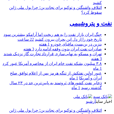
کشید
ائتلاف واشنگتن و توکیو برای نجات ین؛ چرا پول ملی ژاپن
سقوط کرد؟
نفت و پتروشیمی
جنگ ایران بازار نفت را به هم ریخت اما آرامکو بیشترین سود
تاریخ خود را از دل این بحران بیرون کشید
22 ساعت
بنزین در بن‌بستِ مافیای خودرو
1 هفته
صادرات نفت ایران بدون وقفه ادامه دارد
3 هفته
تهران و مسکو به نهایی‌سازی قرارداد تجارت گاز نزدیک شدند
3 هفته
۳.۸ میلیون بشکه نفت خام ایران از محاصره آمریکا عبور کرد
1 ماه
عبور اولین نفتکش از تنگه هرمز پس از اعلام توافق صلح
ایران و آمریکا
1 ماه
ذخایر نفت کشورهای ثروتمند به پایین‌ترین حد در ۲۳ سال
گذشته رسید
1 ماه
اخبار سایت
آرشیو
ائتلاف واشنگتن و توکیو برای نجات ین؛ چرا پول ملی ژاپن