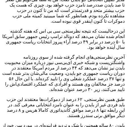
تا صد بایدن صددرصد نامزد حزب خواهد بود. چیزی که هست یک
حزب بیشتر متحد و قدرتمندتر است که من تا کنون در حزب
مشاهده نکرده بودم. همانطور که شما میبینید کمیته ملی حزب
دموکرات تا کنون اینقدر قوی نبوده است.
این درحالیست که نتیجه نظرسنجی سی بی اس که هفته گذشته
انجام شده نشان می‌دهد که دونالد ترامپ رئیس جمهور سابق آمریکا
با ۵۰ درصد در برابر ۴۹ درصد آراء پیروز انتخابات ریاست جمهوری
سال آینده خواهد بود.
آخرین نظرسنجی‌های انجام گرفته شده از سوی روزنامه
واشنگتن‌پست و شبکه خبری ای‌بی‌سی نیوز درباره میزان محبوبیت
بایدن نیز نشان می‌دهد که ۴۴ درصد از مردم آمریکا معتقدند در
دوران ریاست جمهوری جو بایدن، وضعیت مالی‌شان بدتر شده است
و تنها ۳۷ درصد عملکرد شغلی وی را تایید کرده‌اند. با این حال ۵۶
درصد جز مخالفان وی هستند و افرادی که عملکرد اقتصادی‌اش را
تایید می‌کنند، زیر ۳۰ درصد عنوان شده‌اند.
طبق همین نظرسنجی، ۶۲ درصد از دموکرات‌ها معتقدند این حزب
باید فردی غیر از بایدن را به عنوان نامزد انتخاباتی معرفی کند. در
این رابطه تنها ۸ درصد موافق کاندیداتوری کامالا هریس و ۸ درصد
دیگر موافق برنی سندرز هستند.
بایدن ۸۰ ساله همچنین با شک و تردید فزاینده‌ای در مورد سن خود از