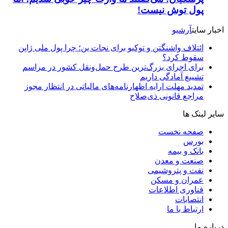
پول توش نیست!
اخبار سایت
آرشیو
ائتلاف واشنگتن و توکیو برای نجات ین؛ چرا پول ملی ژاپن
سقوط کرد؟
برای اجرای بزرگ‌ترین طرح حمل‌ونقل کشور در مراسم
تشییع آمادگی داریم
تمدید مهلت ارایه اظهارنامه‌های مالیاتی در انتظار مجوز
مراجع قانونی ذی‌‏صلاح
سایر لینک ها
صفحه نخست
بورس
بانک و بیمه
صنعت و معدن
نفت و پتروشیمی
عمران و مسکن
فناوری اطلاعات
انتصابات
ارتباط با ما
درباره ما