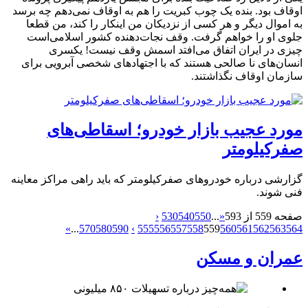
اوقاف بود. بنده یک چوب کبریت را هم به اوقاف نمی‌دهم چه برسد
به اموال دیگر و هر کسی از نزدیکان من اینکار را کند، من قطعا
جلوی او را خواهم گرفت. وقف نجات‌دهنده کشور اسلامی‌است
چیزی در ایران اتفاق می‌افتد اسمش وقف نیست! یکسری
انسان‌های نا صالحی هستند که با اجتهادهای شخصی آبرویی برای
سازمان اوقاف نگذاشتند.
مورد عجیب بازار خودرو؛ اسقاطی‌های
صفرکیلومتر
گزارشی درباره خودرو‌های صفرکیلومتر که باید راهی مراکز معاینه
فنی شوند.
صفحه 559 از 593
«
...
550
540
530
‹
»
...
570
580
590
›
555
556
557
558
559
560
561
562
563
564
عمران و مسکن