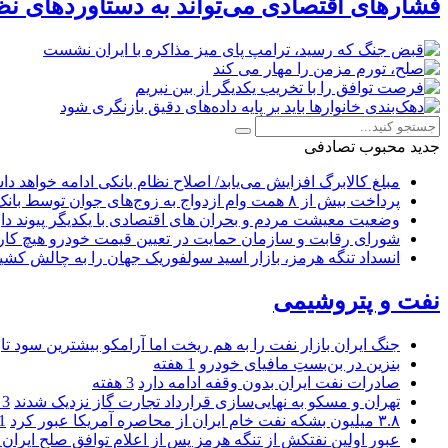
فشارهای اقتصادی می‌تواند به دستاوردهای نظ
جدید
محبوب
تصادفی
مبلغ کالابرگ افزایش می‌یابد/ اصلاح نظام بانکی ادامه خواهد د
پرداخت بیش از ۸ همت وام ازدواج به زوج‌های جوان توسط بانک ملی ایران
وضعیت معیشت مردم و بحران های اقتصادی با یکدیگر پیوند دار
شورای رقابت و سازمان حمایت در تعیین قیمت خودرو هیچ کاره
انسداد تنگه هرمز، بازار اسید سولفوریک جهان را به چالش کشی
نفت و پتروشیمی
جنگ ایران بازار نفت را به هم ریخت اما آرامکو بیشترین سود تا
بنزین در بن‌بستِ مافیای خودرو
1 هفته
صادرات نفت ایران بدون وقفه ادامه دارد
3 هفته
تهران و مسکو به نهایی‌سازی قرارداد تجارت گاز نزدیک شدند
3 هفته
۳.۸ میلیون بشکه نفت خام ایران از محاصره آمریکا عبور کرد
1 ما
عبور اولین نفتکش از تنگه هرمز پس از اعلام توافق صلح ایران و