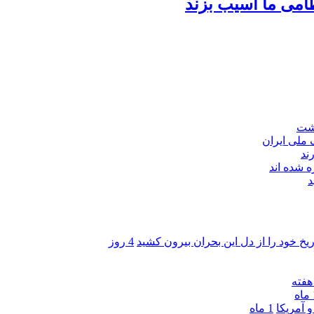
امی ما آسیب بزند
اشت
ند
 شده اند
د
ریخ خود را از دل این بحران بیرون کشید
4 روز
ه
 آمریکا
1 ماه