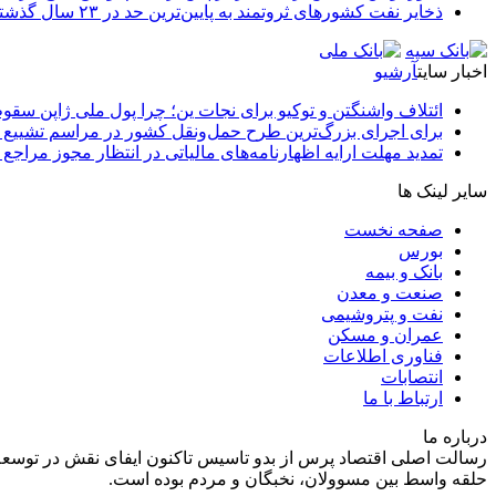
ذخایر نفت کشورهای ثروتمند به پایین‌ترین حد در ۲۳ سال گذشته رسید
اخبار سایت
آرشیو
ائتلاف واشنگتن و توکیو برای نجات ین؛ چرا پول ملی ژاپن سقو
برای اجرای بزرگ‌ترین طرح حمل‌ونقل کشور در مراسم تشییع آ
تمدید مهلت ارایه اظهارنامه‌های مالیاتی در انتظار مجوز مراجع 
سایر لینک ها
صفحه نخست
بورس
بانک و بیمه
صنعت و معدن
نفت و پتروشیمی
عمران و مسکن
فناوری اطلاعات
انتصابات
ارتباط با ما
درباره ما
رسالت اصلی اقتصاد پرس از بدو تاسیس تاکنون ایفای نقش در توسعه
حلقه واسط بین مسوولان، نخبگان و مردم بوده است.