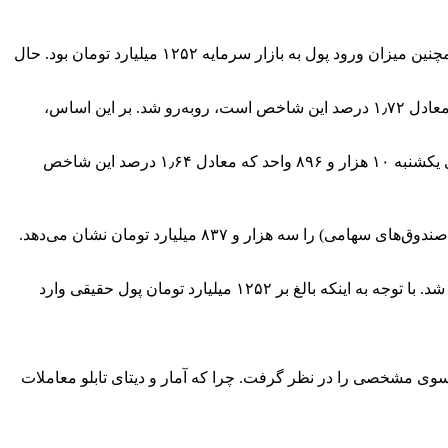
بازار سهام روز یکشنبه را با وضعیت مثبت قوی به پایان رساند. شاخص کل بورس توانست تا ارتفاع دو میلیون و ۸۹ هزار واحدی رشد کند. همچنین میزان ورود پول به بازار سرمایه ۱۲۵۲ میلیارد تومان بود. حال
معاملات سهم‌های بزرگ بازار طی روز یکشنبه، در جهت کندل معاملاتی روز شنبه بسته شد و شاخص کل با رشد ۳۵ هزار و ۲۷۶ واحدی که معادل ۱٫۷۲ درصد این شاخص است، روبه‌رو شد. بر این اساس،
در طرف دیگر، قیمت معاملات سهم‌های کوچک بازار سهام نیز افزایش داشته است؛ به طوری که شاخص هم‌وزن بازار در پایان بورس روزی ‌یکشنبه ۱۰ هزار و ۸۹۶ واحد که معادل ۱٫۶۴ درصد این شاخص
روز یکشنبه با اعلام رئیس کل بانک مرکزی در خصوص کاهش نرخ گواهی سپرده از ۳۰ درصد به ۲۵ درصد، بازار سرمایه با مثبت قوی همراه شد. با توجه به اینکه بالغ بر ۱۲۵۲ میلیارد تومان پول حقیقی وارد
نبه سمت و سوی مشخصی را در نظر گرفت. چرا که آمار و دیتا‌ی تابلو معاملات