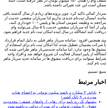
سقف وام را همان ۱۵۰ میلیون تومان در نظر گرفته است، البته
ممکن است این عدد تغیراتی داشته باشد.
سردار کمالی تاکید کرد: چون پرونده‌های زیادی از سال گذشته باقی
مانده، امسال ثبت‌نام جدیدی نداریم لذا سربازان منقضی خدمت از
مراجعه به وظیفه عمومی استان ها و پلیس +۱۰ خودداری کنند،
ولی از آنجا که سربازان منقضی خدمت تا ۵ سال می‌توانند وام
دریافت کنند انشاالله در سال آینده امکان ثبت نام جدید فراهم شود.
وی همچنین افزود : سامانه سرباز ماهر قبلی به دلیل اتمام قرارداد
با شرکت پشتیبان تعطیل شده، لذا امکان ثبت نام برای استفاده از
مشوق ها وجود ندارد. اما سامانه جدیدسرباز ماهر طراحی شده که
انشاالله از پاییز امسال فعالیت آن شروع خواهد شد و افراد واجد
شرایط میتوانند برای دریافت مشوق ها در سامانه جدید سرباز ماهر
ثبت نام کنند.
منبع: تسنیم
اخبار مرتبط
پاداش ۳ میلیارد و پانصد میلیون تومانی به اعضای هیات
مدیره در ۹ بانک کشور!
پیشنهاد یک روزنامه برای رهایی از وام‌های عشقی؛ محدودیت
حقوق ۷۰ میلیون تومانی برای مدیران دولتی برداشته شود