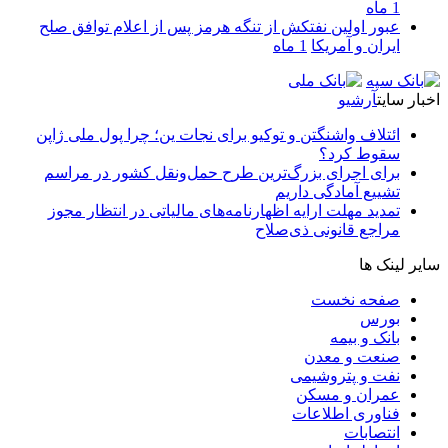
1 ماه
عبور اولین نفتکش از تنگه هرمز پس از اعلام توافق صلح
ایران و آمریکا
1 ماه
اخبار سایت
آرشیو
ائتلاف واشنگتن و توکیو برای نجات ین؛ چرا پول ملی ژاپن
سقوط کرد؟
برای اجرای بزرگ‌ترین طرح حمل‌ونقل کشور در مراسم
تشییع آمادگی داریم
تمدید مهلت ارایه اظهارنامه‌های مالیاتی در انتظار مجوز
مراجع قانونی ذی‌‏صلاح
سایر لینک ها
صفحه نخست
بورس
بانک و بیمه
صنعت و معدن
نفت و پتروشیمی
عمران و مسکن
فناوری اطلاعات
انتصابات