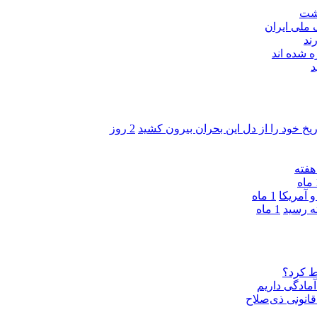
اشت
ند
 شده اند
د
ریخ خود را از دل این بحران بیرون کشید
2 روز
ه
 آمریکا
1 ماه
1 ماه
ط کرد؟
مادگی داریم
قانونی ذی‌‏صلاح