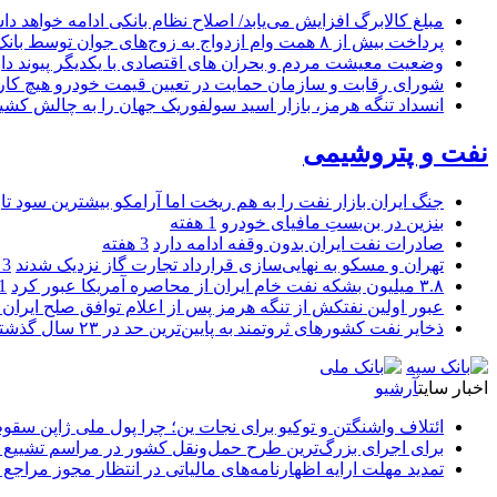
مبلغ کالابرگ افزایش می‌یابد/ اصلاح نظام بانکی ادامه خواهد د
پرداخت بیش از ۸ همت وام ازدواج به زوج‌های جوان توسط بانک ملی ایران
وضعیت معیشت مردم و بحران های اقتصادی با یکدیگر پیوند دار
شورای رقابت و سازمان حمایت در تعیین قیمت خودرو هیچ کاره
انسداد تنگه هرمز، بازار اسید سولفوریک جهان را به چالش کشی
نفت و پتروشیمی
جنگ ایران بازار نفت را به هم ریخت اما آرامکو بیشترین سود تا
بنزین در بن‌بستِ مافیای خودرو
1 هفته
صادرات نفت ایران بدون وقفه ادامه دارد
3 هفته
تهران و مسکو به نهایی‌سازی قرارداد تجارت گاز نزدیک شدند
3 هفته
۳.۸ میلیون بشکه نفت خام ایران از محاصره آمریکا عبور کرد
1 ما
عبور اولین نفتکش از تنگه هرمز پس از اعلام توافق صلح ایران و
ذخایر نفت کشورهای ثروتمند به پایین‌ترین حد در ۲۳ سال گذشته رسید
اخبار سایت
آرشیو
ائتلاف واشنگتن و توکیو برای نجات ین؛ چرا پول ملی ژاپن سقو
برای اجرای بزرگ‌ترین طرح حمل‌ونقل کشور در مراسم تشییع آ
تمدید مهلت ارایه اظهارنامه‌های مالیاتی در انتظار مجوز مراجع 