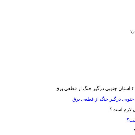
ن:
ست؟