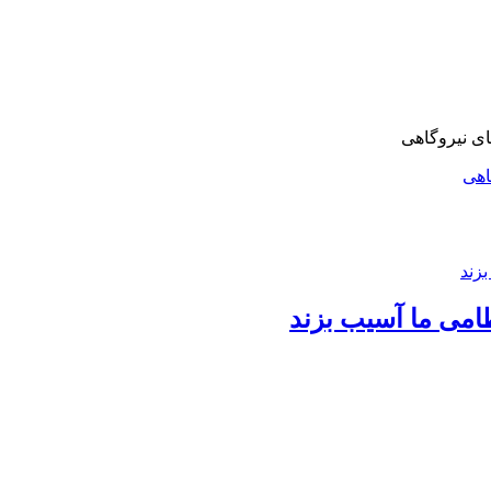
اهی
امی ما آسیب بزند