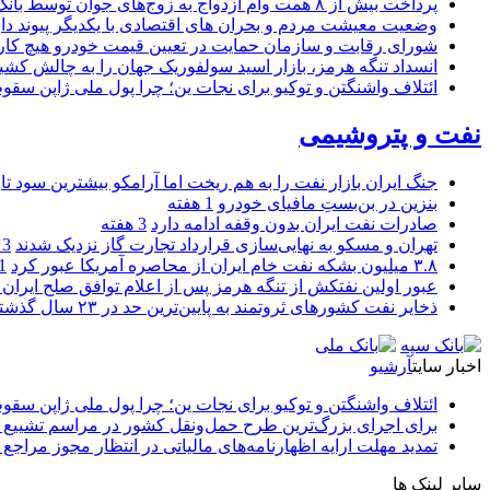
پرداخت بیش از ۸ همت وام ازدواج به زوج‌های جوان توسط بانک ملی ایران
وضعیت معیشت مردم و بحران های اقتصادی با یکدیگر پیوند دار
شورای رقابت و سازمان حمایت در تعیین قیمت خودرو هیچ کاره
انسداد تنگه هرمز، بازار اسید سولفوریک جهان را به چالش کشی
ائتلاف واشنگتن و توکیو برای نجات ین؛ چرا پول ملی ژاپن سقو
نفت و پتروشیمی
جنگ ایران بازار نفت را به هم ریخت اما آرامکو بیشترین سود تا
بنزین در بن‌بستِ مافیای خودرو
1 هفته
صادرات نفت ایران بدون وقفه ادامه دارد
3 هفته
تهران و مسکو به نهایی‌سازی قرارداد تجارت گاز نزدیک شدند
3 هفته
۳.۸ میلیون بشکه نفت خام ایران از محاصره آمریکا عبور کرد
1 ما
عبور اولین نفتکش از تنگه هرمز پس از اعلام توافق صلح ایران و
ذخایر نفت کشورهای ثروتمند به پایین‌ترین حد در ۲۳ سال گذشته رسید
اخبار سایت
آرشیو
ائتلاف واشنگتن و توکیو برای نجات ین؛ چرا پول ملی ژاپن سقو
برای اجرای بزرگ‌ترین طرح حمل‌ونقل کشور در مراسم تشییع آ
تمدید مهلت ارایه اظهارنامه‌های مالیاتی در انتظار مجوز مراجع 
سایر لینک ها