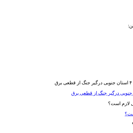
ن:
ست؟