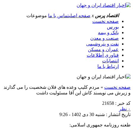
اقتصاد پرس
x
صفحه اصلی
تماس با ما
موضوعات
صفحه نخست
بورس
بانک و بیمه
صنعت و معدن
نفت و پتروشیمی
عمران و مسکن
فناوری اطلاعات
انتصابات
ارتباط با ما
صفحه نخست
»
مردم کلیپ وعده های فلان شخصیت را می گذارند
و زیرش می نویسند کاش این آقا مسئولیت داشت
کد خبر : 21658
۰ نظر
تاریخ انتشار : شنبه 30 دی 1402 - 9:26
طعنه روزنامه جمهوری اسلامی: