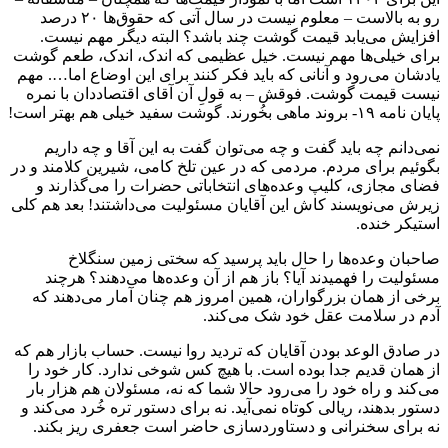
رو به بالاست – معلوم نیست در سال آتی که حقوق‌ها ۲۰ درصد
افزایش می‌یابد قیمت گوشت چند باشد؟ البته دیگر مهم نیست.
برای خیلی‌ها مهم نیست. خیل عظیمی که اندک، اندک، طعم گوشت
یادشان می‌رود و آنانی که باید فکر کنند برای این اوضاع اما…. مهم
نیست قیمت گوشت. فوقش – به قولِ آن آقای اقتصاددان با نمره
پایان نامه ۱۹- بروند ماهی بخُورند. گوشت سفید خیلی هم بهتر است!
نمی‌دانم چه باید گفت و چه می‌توان گفت به این آقا و چه داریم
بگوئیم برای مردم. مردمی که در عین تلخ کامی، شیرین کلامند و در
فضای مجازی، کلیپ وعده‌های انتخاباتی حضرات را می‌گذارند و
زیرش می‌نویسند کاش این آقایان مسئولیت می‌داشتند! بعد هم کلی
استیکر خنده.
صاحبان وعده‌ها را حال باید پرسید که سختی زمین سنگلاخ
مسئولیت را فهمیدند آیا؟ باز هم از آن وعده‌ها می‌دهند؟ هرچند
برخی از همان بزرگواران، همین امروز هم چنان آمار می‌دهند که
آدم در سلامت عقل خود شک می‌کند.
در صادق الوعد بودن آقایان که تردید روا نیست. حساب بازار هم که
از همان قدیم جدا بوده است. با هیچ کس شوخی ندارد. کار خود را
می‌کند و راه خود را می‌رود حالا شما که نه، مسئولان هم هزار بار
دستور بدهند، ریالی کوتاه نمی‌آید. نه برای دستور تره خُرد می‌کند و
نه برای سخنرانی و دستاوردسازی حاضر است جعفری ریز بکند.