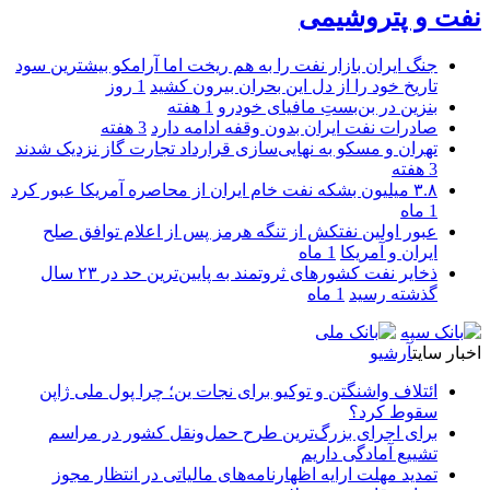
نفت و پتروشیمی
جنگ ایران بازار نفت را به هم ریخت اما آرامکو بیشترین سود
تاریخ خود را از دل این بحران بیرون کشید
1 روز
بنزین در بن‌بستِ مافیای خودرو
1 هفته
صادرات نفت ایران بدون وقفه ادامه دارد
3 هفته
تهران و مسکو به نهایی‌سازی قرارداد تجارت گاز نزدیک شدند
3 هفته
۳.۸ میلیون بشکه نفت خام ایران از محاصره آمریکا عبور کرد
1 ماه
عبور اولین نفتکش از تنگه هرمز پس از اعلام توافق صلح
ایران و آمریکا
1 ماه
ذخایر نفت کشورهای ثروتمند به پایین‌ترین حد در ۲۳ سال
گذشته رسید
1 ماه
اخبار سایت
آرشیو
ائتلاف واشنگتن و توکیو برای نجات ین؛ چرا پول ملی ژاپن
سقوط کرد؟
برای اجرای بزرگ‌ترین طرح حمل‌ونقل کشور در مراسم
تشییع آمادگی داریم
تمدید مهلت ارایه اظهارنامه‌های مالیاتی در انتظار مجوز