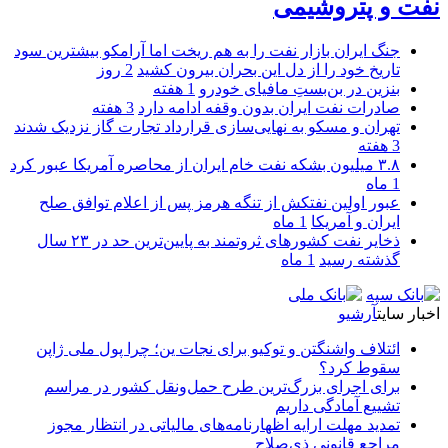
نفت و پتروشیمی
جنگ ایران بازار نفت را به هم ریخت اما آرامکو بیشترین سود
تاریخ خود را از دل این بحران بیرون کشید
2 روز
بنزین در بن‌بستِ مافیای خودرو
1 هفته
صادرات نفت ایران بدون وقفه ادامه دارد
3 هفته
تهران و مسکو به نهایی‌سازی قرارداد تجارت گاز نزدیک شدند
3 هفته
۳.۸ میلیون بشکه نفت خام ایران از محاصره آمریکا عبور کرد
1 ماه
عبور اولین نفتکش از تنگه هرمز پس از اعلام توافق صلح
ایران و آمریکا
1 ماه
ذخایر نفت کشورهای ثروتمند به پایین‌ترین حد در ۲۳ سال
گذشته رسید
1 ماه
اخبار سایت
آرشیو
ائتلاف واشنگتن و توکیو برای نجات ین؛ چرا پول ملی ژاپن
سقوط کرد؟
برای اجرای بزرگ‌ترین طرح حمل‌ونقل کشور در مراسم
تشییع آمادگی داریم
تمدید مهلت ارایه اظهارنامه‌های مالیاتی در انتظار مجوز
مراجع قانونی ذی‌‏صلاح