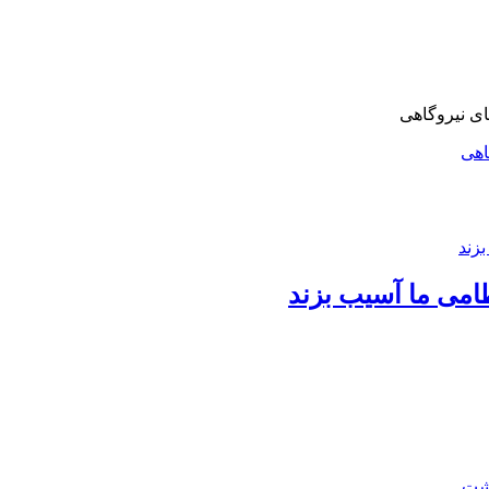
اهی
امی ما آسیب بزند
اشت