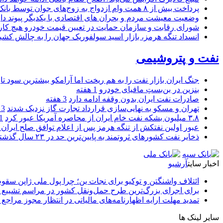
پرداخت بیش از ۸ همت وام ازدواج به زوج‌های جوان توسط بانک ملی ایران
وضعیت معیشت مردم و بحران های اقتصادی با یکدیگر پیوند دار
شورای رقابت و سازمان حمایت در تعیین قیمت خودرو هیچ کاره
انسداد تنگه هرمز، بازار اسید سولفوریک جهان را به چالش کشی
نفت و پتروشیمی
جنگ ایران بازار نفت را به هم ریخت اما آرامکو بیشترین سود تا
بنزین در بن‌بستِ مافیای خودرو
1 هفته
صادرات نفت ایران بدون وقفه ادامه دارد
3 هفته
تهران و مسکو به نهایی‌سازی قرارداد تجارت گاز نزدیک شدند
3 هفته
۳.۸ میلیون بشکه نفت خام ایران از محاصره آمریکا عبور کرد
1 ما
عبور اولین نفتکش از تنگه هرمز پس از اعلام توافق صلح ایران و
ذخایر نفت کشورهای ثروتمند به پایین‌ترین حد در ۲۳ سال گذشته رسید
اخبار سایت
آرشیو
ائتلاف واشنگتن و توکیو برای نجات ین؛ چرا پول ملی ژاپن سقو
برای اجرای بزرگ‌ترین طرح حمل‌ونقل کشور در مراسم تشییع آ
تمدید مهلت ارایه اظهارنامه‌های مالیاتی در انتظار مجوز مراجع 
سایر لینک ها