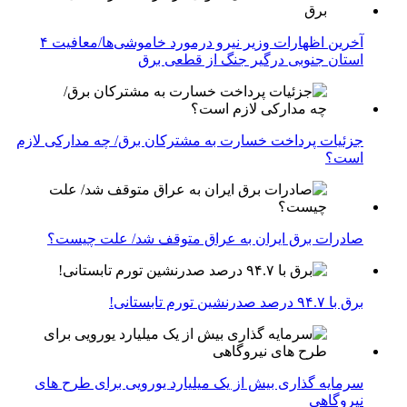
آخرین اظهارات وزیر نیرو درمورد خاموشی‌ها/معافیت ۴
استان جنوبی درگیر جنگ از قطعی برق
جزئیات پرداخت خسارت به مشترکان برق/ چه مدارکی لازم
است؟
صادرات برق ایران به عراق متوقف شد/ علت چیست؟
برق با ۹۴.۷ درصد صدرنشین تورم تابستانی!
سرمایه گذاری بیش از یک میلیارد یورویی برای طرح های
نیروگاهی