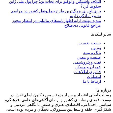
ائتلاف واشنگتن و توکیو برای نجات ین؛ چرا پول ملی ژاپن
سقوط کرد؟
برای اجرای بزرگ‌ترین طرح حمل‌ونقل کشور در مراسم
تشییع آمادگی داریم
تمدید مهلت ارایه اظهارنامه‌های مالیاتی در انتظار مجوز
مراجع قانونی ذی‌‏صلاح
سایر لینک ها
صفحه نخست
بورس
بانک و بیمه
صنعت و معدن
نفت و پتروشیمی
عمران و مسکن
فناوری اطلاعات
انتصابات
ارتباط با ما
درباره ما
رسالت اصلی اقتصاد پرس از بدو تاسیس تاکنون ایفای نقش در
توسعه فضای رسانه‌ای کشور و ارتقای آگاهی‌های علمی، فرهنگی،
سیاسی، اجتماعی، اقتصادی، هنری و صنفی با نگاهی مردمی و
شکل‌گیری حلقه واسط بین مسوولان، نخبگان و مردم بوده است.