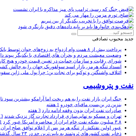
جدید
محبوب
تصادفی
پرداخت بیش از ۸ همت وام ازدواج به زوج‌های جوان توسط بانک ملی ایران
وضعیت معیشت مردم و بحران های اقتصادی با یکدیگر پیوند دار
شورای رقابت و سازمان حمایت در تعیین قیمت خودرو هیچ کاره
انسداد تنگه هرمز، بازار اسید سولفوریک جهان را به چالش کشی
ائتلاف واشنگتن و توکیو برای نجات ین؛ چرا پول ملی ژاپن سقو
نفت و پتروشیمی
جنگ ایران بازار نفت را به هم ریخت اما آرامکو بیشترین سود تا
بنزین در بن‌بستِ مافیای خودرو
1 هفته
صادرات نفت ایران بدون وقفه ادامه دارد
3 هفته
تهران و مسکو به نهایی‌سازی قرارداد تجارت گاز نزدیک شدند
3 هفته
۳.۸ میلیون بشکه نفت خام ایران از محاصره آمریکا عبور کرد
1 ما
عبور اولین نفتکش از تنگه هرمز پس از اعلام توافق صلح ایران و
ذخایر نفت کشورهای ثروتمند به پایین‌ترین حد در ۲۳ سال گذشته رسید