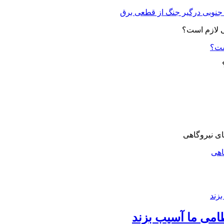
ست؟
اهی
امی ما آسیب بزند