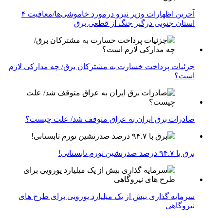
آخرین اظهارات وزیر نیرو درمورد خاموشی‌ها/معافیت ۴
استان جنوبی درگیر جنگ از قطعی برق
جزئیات پرداخت خسارت به مشترکان برق/ چه مدارکی لازم
است؟
صادرات برق ایران به عراق متوقف شد/ علت چیست؟
برق با ۹۴.۷ درصد صدرنشین تورم تابستانی!
سرمایه گذاری بیش از یک میلیارد یورویی برای طرح های
نیروگاهی