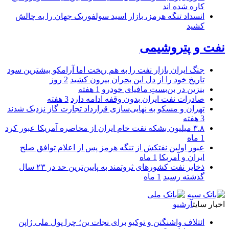
کاره شده اند
انسداد تنگه هرمز، بازار اسید سولفوریک جهان را به چالش
کشید
نفت و پتروشیمی
جنگ ایران بازار نفت را به هم ریخت اما آرامکو بیشترین سود
تاریخ خود را از دل این بحران بیرون کشید
2 روز
بنزین در بن‌بستِ مافیای خودرو
1 هفته
صادرات نفت ایران بدون وقفه ادامه دارد
3 هفته
تهران و مسکو به نهایی‌سازی قرارداد تجارت گاز نزدیک شدند
3 هفته
۳.۸ میلیون بشکه نفت خام ایران از محاصره آمریکا عبور کرد
1 ماه
عبور اولین نفتکش از تنگه هرمز پس از اعلام توافق صلح
ایران و آمریکا
1 ماه
ذخایر نفت کشورهای ثروتمند به پایین‌ترین حد در ۲۳ سال
گذشته رسید
1 ماه
اخبار سایت
آرشیو
ائتلاف واشنگتن و توکیو برای نجات ین؛ چرا پول ملی ژاپن