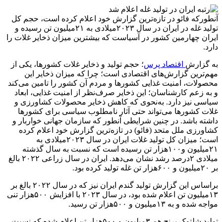
آنطورکه فائو در تازه‌ترین گزارش خود اعلام کرده است، حجم کل
تولید غله در ایران در سال ۲۰۲۳میلادی به ۲۱میلیون تن رسیده و
ایران چهارمین کشور در آسیاست که بیشترین میزان ذخایر غلات را
دارد.
به گزارش
اقتصاد پرس
؛ حجم تولید و ذخایر غلات کشورها، یکی از
مهم‌ترین گزارش‌های اقتصادی است؛ چرا که میزان ذخایر این
محصولات، امنیت غذایی کشورها و مردم آن کشور را تامین می‌کند
و به زعم کارشناسان؛ این ذخایر صرف‌نظر از امنیت غذایی، ابعاد
سیاسی نیز دارد. به‌نحوی که کاهش ذخایر محصولات کشاورزی و
غلات کشورها می‌تواند حتی آثار نامطلوب سیاسی برای کشورها
داشته باشد. در چنین شرایطی آنطور که سازمان جهانی خواربار و
کشاورزی ملل متحد (فائو) در تازه‌ترین گزارش خود اعلام کرده
است؛ میزان کل تولید غلات ایران در سال ۲۰۲۳میلادی به
۲۱میلیون و۱۰۰هزار تن رسیده است که نسبت به سال گذشته
میلادی ۲درصد رشد نشان می‌دهد. ایران در سال زراعی ۲۰۲۲ بالغ
بر ۲۰میلیون و ۶۰۰هزار تن غله تولید کرده بود.
براساس این گزارش تولید گندم ایران نیز که در سال ۲۰۲۲ بالغ بر
۱۳میلیون تن اعلام شده بود، در سال ۲۰۲۳ با افزایش ۵۰۰هزار تنی
مواجه شده و به ۱۳میلیون و ۵۰۰هزار تن رسید.
تولید شلتوک برنج هم ۳میلیون و ۵۰۰هزار تن اعلام شده که نسبت