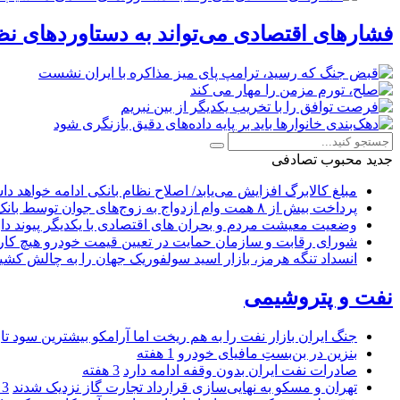
فشارهای اقتصادی می‌تواند به دستاوردهای نظ
جدید
محبوب
تصادفی
مبلغ کالابرگ افزایش می‌یابد/ اصلاح نظام بانکی ادامه خواهد د
پرداخت بیش از ۸ همت وام ازدواج به زوج‌های جوان توسط بانک ملی ایران
وضعیت معیشت مردم و بحران های اقتصادی با یکدیگر پیوند دار
شورای رقابت و سازمان حمایت در تعیین قیمت خودرو هیچ کاره
انسداد تنگه هرمز، بازار اسید سولفوریک جهان را به چالش کشی
نفت و پتروشیمی
جنگ ایران بازار نفت را به هم ریخت اما آرامکو بیشترین سود تا
بنزین در بن‌بستِ مافیای خودرو
1 هفته
صادرات نفت ایران بدون وقفه ادامه دارد
3 هفته
تهران و مسکو به نهایی‌سازی قرارداد تجارت گاز نزدیک شدند
3 هفته