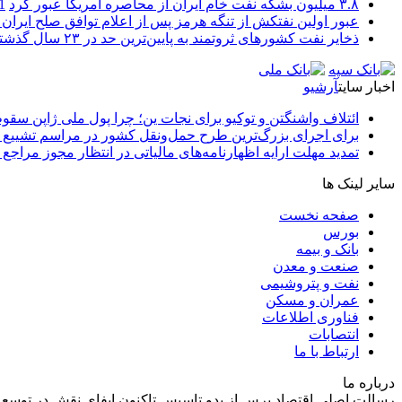
۳.۸ میلیون بشکه نفت خام ایران از محاصره آمریکا عبور کرد
1 ما
عبور اولین نفتکش از تنگه هرمز پس از اعلام توافق صلح ایران و
ذخایر نفت کشورهای ثروتمند به پایین‌ترین حد در ۲۳ سال گذشته رسید
اخبار سایت
آرشیو
ائتلاف واشنگتن و توکیو برای نجات ین؛ چرا پول ملی ژاپن سقو
برای اجرای بزرگ‌ترین طرح حمل‌ونقل کشور در مراسم تشییع آ
تمدید مهلت ارایه اظهارنامه‌های مالیاتی در انتظار مجوز مراجع 
سایر لینک ها
صفحه نخست
بورس
بانک و بیمه
صنعت و معدن
نفت و پتروشیمی
عمران و مسکن
فناوری اطلاعات
انتصابات
ارتباط با ما
درباره ما
رسالت اصلی اقتصاد پرس از بدو تاسیس تاکنون ایفای نقش در توسعه