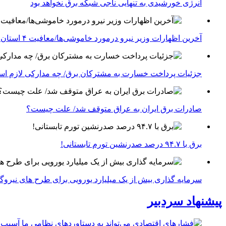
انرژی خورشیدی به تنهایی ناجی شبکه برق نخواهد بود
آخرین اظهارات وزیر نیرو درمورد خاموشی‌ها/معافیت ۴ استان جنوبی درگیر جنگ از قطعی برق
جزئیات پرداخت خسارت به مشترکان برق/ چه مدارکی لازم ا
صادرات برق ایران به عراق متوقف شد/ علت چیست؟
برق با ۹۴.۷ درصد صدرنشین تورم تابستانی!
سرمایه گذاری بیش از یک میلیارد یورویی برای طرح های نیروگ
پیشنهاد سردبیر