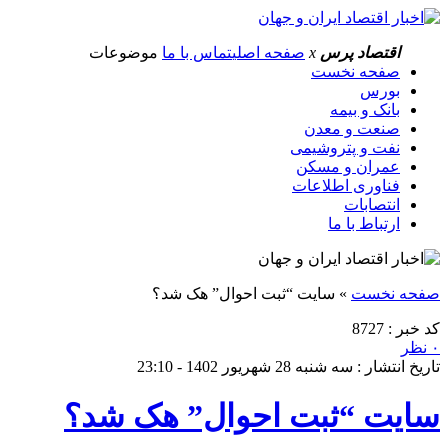
اقتصاد پرس
x
صفحه اصلی
تماس با ما
موضوعات
صفحه نخست
بورس
بانک و بیمه
صنعت و معدن
نفت و پتروشیمی
عمران و مسکن
فناوری اطلاعات
انتصابات
ارتباط با ما
صفحه نخست
»
سایت “ثبت احوال” هک شد؟
کد خبر : 8727
۰ نظر
تاریخ انتشار : سه شنبه 28 شهریور 1402 - 23:10
سایت “ثبت احوال” هک شد؟