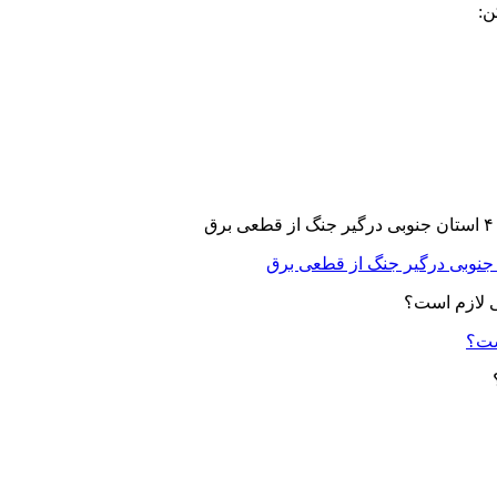
ن:
ست؟