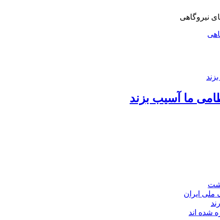
اهی
امی ما آسیب بزند
اشت
ند
 شده اند