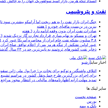
انسداد تنگه هرمز، بازار اسید سولفوریک جهان را به چالش کشی
نفت و پتروشیمی
جنگ ایران بازار نفت را به هم ریخت اما آرامکو بیشترین سود تا
بنزین در بن‌بستِ مافیای خودرو
1 هفته
صادرات نفت ایران بدون وقفه ادامه دارد
3 هفته
تهران و مسکو به نهایی‌سازی قرارداد تجارت گاز نزدیک شدند
3 هفته
۳.۸ میلیون بشکه نفت خام ایران از محاصره آمریکا عبور کرد
1 ما
عبور اولین نفتکش از تنگه هرمز پس از اعلام توافق صلح ایران و
ذخایر نفت کشورهای ثروتمند به پایین‌ترین حد در ۲۳ سال گذشته رسید
اخبار سایت
آرشیو
ائتلاف واشنگتن و توکیو برای نجات ین؛ چرا پول ملی ژاپن سقو
برای اجرای بزرگ‌ترین طرح حمل‌ونقل کشور در مراسم تشییع آ
تمدید مهلت ارایه اظهارنامه‌های مالیاتی در انتظار مجوز مراجع 
سایر لینک ها
صفحه نخست
بورس
بانک و بیمه