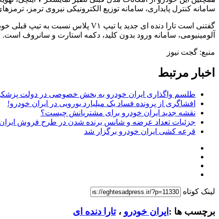
سامانه کنترل پایداری، سامانه توزیع الکترونیکی نیروی ترمز، ترمزهای ضد قفل و ۲ کیسه هوای ایمنی
گفتنی است تارا دنده ‌ای جدید یا تی
آلومینیومی، سامانه ورود بدون کلید، دکمه استارت و سانروف است. ضمن این‌که ایران خ
منبع: گجت نیوز
اخبار مرتبط
طلسم واگذاری ایران خودرو به بخش خصوصی در دولت ⁧پزشکی
افشاگری از پرونده فساد یک میلیارد یورویی در ایران خودرو!
نقشه جدید ایران خودرو برای مشتریانش چیست؟
جزئیات تعداد عرضه و شانس برنده شدن در طرح فروش ایران
قرعه‌‌ کشی ایران‌ خودرو برگزار شد
لینک کوتاه
برچسب ها :
ایران خودرو
،
تارا دنده ای