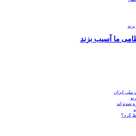
امی ما آسیب بزند
ند
 شده اند
د
ط کرد؟