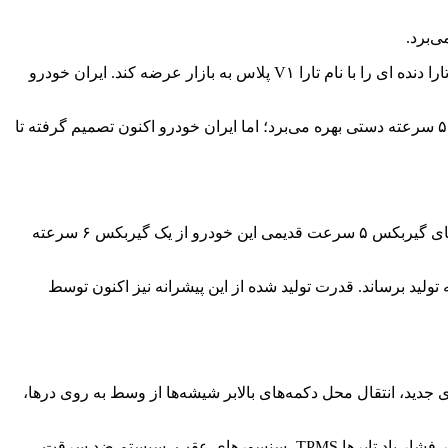
؛ لیست امکانات و مشخصات تارا دنده ای جدید توسط ایران خودرو منتشر شد. این خودروساز قصد دارد نسخه جدید تارا دنده ای را با نام تارا V۱ پلاس به بازار عرضه کند. ایران خودرو
تارا V۱ فعلی از امکاناتی چون کلیدهای بالابر شیشه‌ها در کنسول میانی، فرمان پلاستیکی، تریم پارچه‌ای، رینگ‌های اینچی فولادی و گیربکس ۵ سرعته دستی بهره می‌برد؛ اما ایران خودرو اکنون تصمیم گرفته تا
تارا دنده ‌ای جدید فقط در بخش گیربکس نسبت به قبل ارتقا پیدا کرده و سایر مشخصات فنی آن همانند قبل است. در واقع ایران خودرو به جای گیربکس ۵ سرعت قدیمی این خودرو از یک گیربکس ۶ سرعته
پیشرانه TU۵ پلاس بهره می‌برد که می‌تواند قدرتی برابر با ۱۱۳ اسب بخار و گشتاور ۱۴۴ نیوتن‌متر را به تولید برساند. قدرت تولید شده از این پیشرانه نیز اکنون توسط
ی جدید، انتقال محل دکمه‌های بالابر شیشه‌ها از وسط به روی درها،
همچنین این خودرو از امکانات مدل قبلی نظیر نمایشگر ۷ اینچی، تهویه الکترونیکی، آیینه‌های تنظیم‌شونده، فرمان برقی، کروز کنترل، سنسور فشار باد تایرها TPMS، سنسورهای عقب، سیستم ضد سرقت،