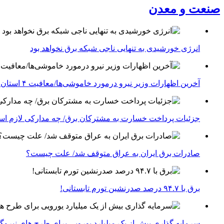
صنعت و معدن
انرژی خورشیدی به تنهایی ناجی شبکه برق نخواهد بود
آخرین اظهارات وزیر نیرو درمورد خاموشی‌ها/معافیت ۴ استان جنوبی درگیر جنگ از قطعی برق
جزئیات پرداخت خسارت به مشترکان برق/ چه مدارکی لازم ا
صادرات برق ایران به عراق متوقف شد/ علت چیست؟
برق با ۹۴.۷ درصد صدرنشین تورم تابستانی!
سرمایه گذاری بیش از یک میلیارد یورویی برای طرح های نیروگ