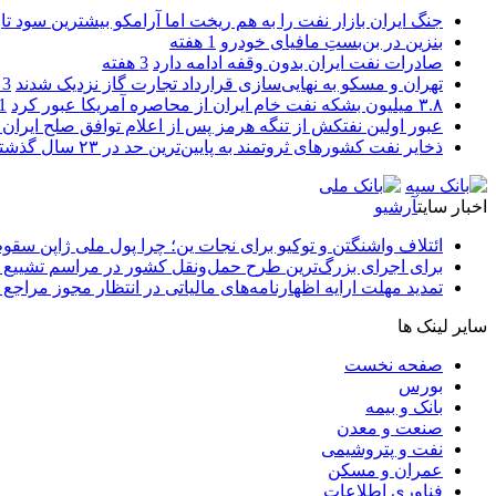
جنگ ایران بازار نفت را به هم ریخت اما آرامکو بیشترین سود تا
بنزین در بن‌بستِ مافیای خودرو
1 هفته
صادرات نفت ایران بدون وقفه ادامه دارد
3 هفته
تهران و مسکو به نهایی‌سازی قرارداد تجارت گاز نزدیک شدند
3 هفته
۳.۸ میلیون بشکه نفت خام ایران از محاصره آمریکا عبور کرد
1 ما
عبور اولین نفتکش از تنگه هرمز پس از اعلام توافق صلح ایران و
ذخایر نفت کشورهای ثروتمند به پایین‌ترین حد در ۲۳ سال گذشته رسید
اخبار سایت
آرشیو
ائتلاف واشنگتن و توکیو برای نجات ین؛ چرا پول ملی ژاپن سقو
برای اجرای بزرگ‌ترین طرح حمل‌ونقل کشور در مراسم تشییع آ
تمدید مهلت ارایه اظهارنامه‌های مالیاتی در انتظار مجوز مراجع 
سایر لینک ها
صفحه نخست
بورس
بانک و بیمه
صنعت و معدن
نفت و پتروشیمی
عمران و مسکن
فناوری اطلاعات