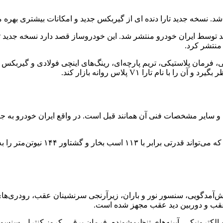
م تارا V۱ پلاس روانه بازار کند.
سدان تارا V۱ پلاس همانند قبل از یک 
غ خوش‌آمدگویی، سنسور نور و باران، زیرآرنجی سرنشینان عقب، رودری‌ها
قب و دوربین دید عقب مجهز شده است.