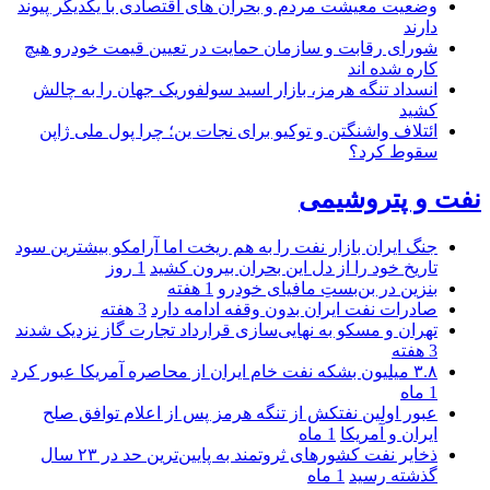
وضعیت معیشت مردم و بحران های اقتصادی با یکدیگر پیوند
دارند
شورای رقابت و سازمان حمایت در تعیین قیمت خودرو هیچ
کاره شده اند
انسداد تنگه هرمز، بازار اسید سولفوریک جهان را به چالش
کشید
ائتلاف واشنگتن و توکیو برای نجات ین؛ چرا پول ملی ژاپن
سقوط کرد؟
نفت و پتروشیمی
جنگ ایران بازار نفت را به هم ریخت اما آرامکو بیشترین سود
تاریخ خود را از دل این بحران بیرون کشید
1 روز
بنزین در بن‌بستِ مافیای خودرو
1 هفته
صادرات نفت ایران بدون وقفه ادامه دارد
3 هفته
تهران و مسکو به نهایی‌سازی قرارداد تجارت گاز نزدیک شدند
3 هفته
۳.۸ میلیون بشکه نفت خام ایران از محاصره آمریکا عبور کرد
1 ماه
عبور اولین نفتکش از تنگه هرمز پس از اعلام توافق صلح
ایران و آمریکا
1 ماه
ذخایر نفت کشورهای ثروتمند به پایین‌ترین حد در ۲۳ سال
گذشته رسید
1 ماه