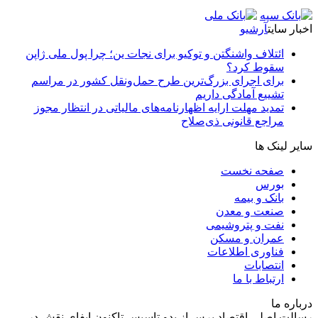
اخبار سایت
آرشیو
ائتلاف واشنگتن و توکیو برای نجات ین؛ چرا پول ملی ژاپن
سقوط کرد؟
برای اجرای بزرگ‌ترین طرح حمل‌ونقل کشور در مراسم
تشییع آمادگی داریم
تمدید مهلت ارایه اظهارنامه‌های مالیاتی در انتظار مجوز
مراجع قانونی ذی‌‏صلاح
سایر لینک ها
صفحه نخست
بورس
بانک و بیمه
صنعت و معدن
نفت و پتروشیمی
عمران و مسکن
فناوری اطلاعات
انتصابات
ارتباط با ما
درباره ما
رسالت اصلی اقتصاد پرس از بدو تاسیس تاکنون ایفای نقش در