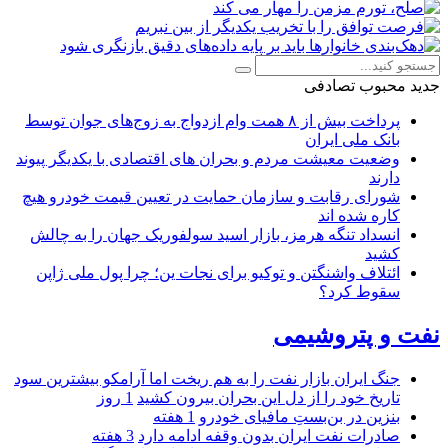
جدید
محبوب
تصادفی
پرداخت بیش از ۸ همت وام ازدواج به زوج‌های جوان توسط
بانک ملی ایران
وضعیت معیشت مردم و بحران های اقتصادی با یکدیگر پیوند
دارند
شورای رقابت و سازمان حمایت در تعیین قیمت خودرو هیچ
کاره شده اند
انسداد تنگه هرمز، بازار اسید سولفوریک جهان را به چالش
کشید
ائتلاف واشنگتن و توکیو برای نجات ین؛ چرا پول ملی ژاپن
سقوط کرد؟
نفت و پتروشیمی
جنگ ایران بازار نفت را به هم ریخت اما آرامکو بیشترین سود
تاریخ خود را از دل این بحران بیرون کشید
1 روز
بنزین در بن‌بستِ مافیای خودرو
1 هفته
صادرات نفت ایران بدون وقفه ادامه دارد
3 هفته