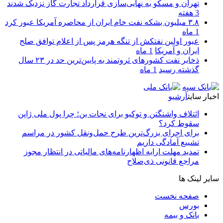
تهران و مسکو به نهایی‌سازی قرارداد تجارت گاز نزدیک شدند
3 هفته
۳.۸ میلیون بشکه نفت خام ایران از محاصره آمریکا عبور کرد
1 ماه
عبور اولین نفتکش از تنگه هرمز پس از اعلام توافق صلح
ایران و آمریکا
1 ماه
ذخایر نفت کشورهای ثروتمند به پایین‌ترین حد در ۲۳ سال
گذشته رسید
1 ماه
اخبار سایت
آرشیو
ائتلاف واشنگتن و توکیو برای نجات ین؛ چرا پول ملی ژاپن
سقوط کرد؟
برای اجرای بزرگ‌ترین طرح حمل‌ونقل کشور در مراسم
تشییع آمادگی داریم
تمدید مهلت ارایه اظهارنامه‌های مالیاتی در انتظار مجوز
مراجع قانونی ذی‌‏صلاح
سایر لینک ها
صفحه نخست
بورس
بانک و بیمه