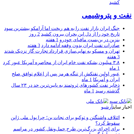
کشید
نفت و پتروشیمی
جنگ ایران بازار نفت را به هم ریخت اما آرامکو بیشترین سود
تاریخ خود را از دل این بحران بیرون کشید
2 روز
بنزین در بن‌بستِ مافیای خودرو
1 هفته
صادرات نفت ایران بدون وقفه ادامه دارد
3 هفته
تهران و مسکو به نهایی‌سازی قرارداد تجارت گاز نزدیک شدند
3 هفته
۳.۸ میلیون بشکه نفت خام ایران از محاصره آمریکا عبور کرد
1 ماه
عبور اولین نفتکش از تنگه هرمز پس از اعلام توافق صلح
ایران و آمریکا
1 ماه
ذخایر نفت کشورهای ثروتمند به پایین‌ترین حد در ۲۳ سال
گذشته رسید
1 ماه
اخبار سایت
آرشیو
ائتلاف واشنگتن و توکیو برای نجات ین؛ چرا پول ملی ژاپن
سقوط کرد؟
برای اجرای بزرگ‌ترین طرح حمل‌ونقل کشور در مراسم