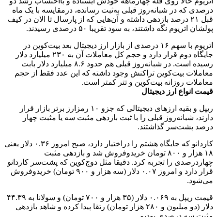
اتریوم حالا روی قله چهارماهه خودش ایستاده و بااحتساب رشد دو
درصدی که در شبانه‌روز قبلی به‌ثبت رسانده، درمقایسه با یک ماه
قبل ۲۱ درصد بازدهی داشته و آن‌هایی که از پارسال تا الان در کیف
پولشان اتریوم نگه داشتند، به سود تقریبا ۵۰ درصدی رسیدند.
اتریوم با سهم ۱۶ درصدی از بازار ارز دیجیتال بعد بیت‌کوین در
جایگاه دوم قرار دارد و حجم کل معاملات آن به ۲۳۰ میلیارد دلار
رسیده است. در شبانه‌روز قبلی هم حدود ۸.۶ میلیارد دلار بابت
معاملات بیت‌کوین تراکنش وجود داشته که این عدد فقط از حجم
معاملات روزانه بیت‌کوین و تتر کمتر است.
قیمت انواع ارز دیجیتال
ریپل و بقیه ارز‌های دیجیتالی که جزو ۱۰ رمزارز برتر بازار قرار
دارند، شبانه‌روز قبلی را با ثبت بازدهی مثبت سه یا مثبت چهار
درصد پشت‌سر گذاشتند.
کاردانو که جایگاه هشتم را دراختیار دارد، صبح امروز ۰.۳۶ دلار یعنی
۱۸ هزار و ۸۰۰ تومان خریدوفروش شد و بازدهی مثبت
چهاردرصدی را تجربه کرد. دقیقا مثل دوج‌کوین که پشت‌سر کاردانو
قرار دارد و امروز ۰.۰۷ دلار (سه هزار و ۹۰۰ تومان) خریدوفروش
می‌شود.
قیمت ریپل به ۰.۰۶۹ دلار (۳۵ هزار و ۷۰۰ تومان) و سولانا به ۴۴.۳۹
دلار (دو میلیون و ۲۸۰ هزار تومان) رتقا پیدا کرده و شاهد بازدهی
مثبت سه درصدی بودیم.