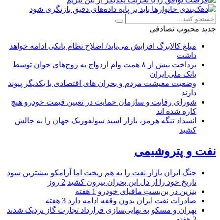
جدید
محبوب
تصادفی
مبلغ کالابرگ افزایش می‌یابد/ اصلاح نظام بانکی ادامه خواهد
داشت
پرداخت بیش از ۸ همت وام ازدواج به زوج‌های جوان توسط
بانک ملی ایران
وضعیت معیشت مردم و بحران های اقتصادی با یکدیگر پیوند
دارند
شورای رقابت و سازمان حمایت در تعیین قیمت خودرو هیچ
کاره شده اند
انسداد تنگه هرمز، بازار اسید سولفوریک جهان را به چالش
کشید
نفت و پتروشیمی
جنگ ایران بازار نفت را به هم ریخت اما آرامکو بیشترین سود
تاریخ خود را از دل این بحران بیرون کشید
2 روز
بنزین در بن‌بستِ مافیای خودرو
1 هفته
صادرات نفت ایران بدون وقفه ادامه دارد
3 هفته
تهران و مسکو به نهایی‌سازی قرارداد تجارت گاز نزدیک شدند
3 هفته