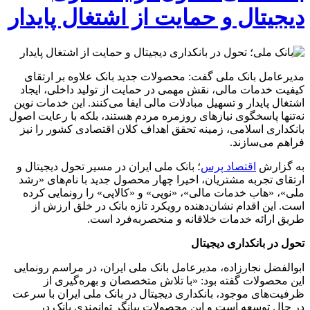
دیجیتال و حمایت از اشتغال پایدار
مدیرعامل بانک ملی گفت: محصولات جدید بانک علاوه بر ارتقای
کیفیت خدمات مالی، نقش مهمی در حمایت از تولید داخلی، ایجاد
اشتغال پایدار و تسهیل مبادلات مالی ایفا می‌کنند. این خدمات نوین
نه‌تنها پاسخگوی نیازهای روزمره مردم هستند، بلکه با رعایت اصول
بانکداری اسلامی، زمینه تحقق اهداف کلان اقتصادی کشور را نیز
فراهم می‌سازند.
به گزارش
اقتصاد پرس
؛ بانک ملی ایران در مسیر تحول دیجیتال و
ارتقای تجربه مشتریان، اخیرا چهار محصول جدید با نام‌های «رشد
ملی»، «هاب خدمات مالی»، «نوپی» و «کالاپی» را رونمایی کرده
است. این اقدام نشان‌دهنده رویکرد تازه بانک در خلق ارزش از
طریق ارائه خدمات خلاقانه و منحصربه‌فرد است.
تحول در بانکداری دیجیتال
ابوالفضل نجارزاده، مدیرعامل بانک ملی ایران، در مراسم رونمایی
این محصولات گفته بود: «با تلاش متخصصان و بهره‌گیری از
ظرفیت‌های موجود، بانکداری دیجیتال در بانک ملی ایران با سرعت
در حال توسعه است و این محصولات بیانگر توانمندی بانک در