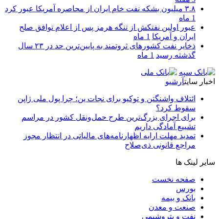
۳.۸ میلیون بشکه نفت خام ایران از محاصره آمریکا عبور کرد
1 ماه
عبور اولین نفتکش از تنگه هرمز پس از اعلام توافق صلح
ایران و آمریکا
1 ماه
ذخایر نفت کشورهای ثروتمند به پایین‌ترین حد در ۲۳ سال
گذشته رسید
1 ماه
اخبار سایت
آرشیو
ائتلاف واشنگتن و توکیو برای نجات ین؛ چرا پول ملی ژاپن
سقوط کرد؟
برای اجرای بزرگ‌ترین طرح حمل‌ونقل کشور در مراسم
تشییع آمادگی داریم
تمدید مهلت ارایه اظهارنامه‌های مالیاتی در انتظار مجوز
مراجع قانونی ذی‌‏صلاح
سایر لینک ها
صفحه نخست
بورس
بانک و بیمه
صنعت و معدن
نفت و پتروشیمی