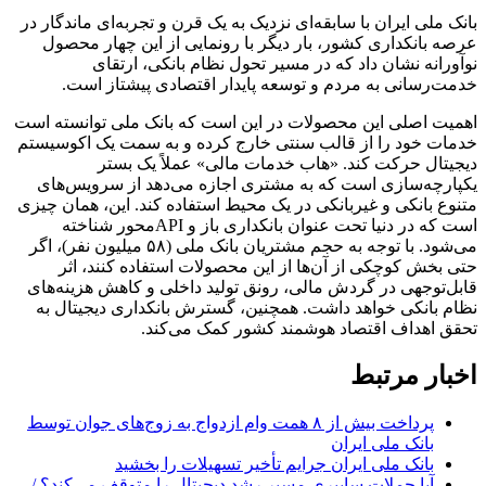
بانک ملی ایران با سابقه‌ای نزدیک به یک قرن و تجربه‌ای ماندگار در
عرصه بانکداری کشور، بار دیگر با رونمایی از این چهار محصول
نوآورانه نشان داد که در مسیر تحول نظام بانکی، ارتقای
خدمت‌رسانی به مردم و توسعه پایدار اقتصادی پیشتاز است.
اهمیت اصلی این محصولات در این است که بانک ملی توانسته است
خدمات خود را از قالب سنتی خارج کرده و به سمت یک اکوسیستم
دیجیتال حرکت کند. «هاب خدمات مالی» عملاً یک بستر
یکپارچه‌سازی است که به مشتری اجازه می‌دهد از سرویس‌های
متنوع بانکی و غیربانکی در یک محیط استفاده کند. این، همان چیزی
است که در دنیا تحت عنوان بانکداری باز و APIمحور شناخته
می‌شود. با توجه به حجم مشتریان بانک ملی (۵۸ میلیون نفر)، اگر
حتی بخش کوچکی از آن‌ها از این محصولات استفاده کنند، اثر
قابل‌توجهی در گردش مالی، رونق تولید داخلی و کاهش هزینه‌های
نظام بانکی خواهد داشت. همچنین، گسترش بانکداری دیجیتال به
تحقق اهداف اقتصاد هوشمند کشور کمک می‌کند.
اخبار مرتبط
پرداخت بیش از ۸ همت وام ازدواج به زوج‌های جوان توسط
بانک ملی ایران
بانک ملی ایران جرایم تأخیر تسهیلات را بخشید
آیا حملات سایبری مسیر رشد دیجیتال را متوقف می‌کند؟ /