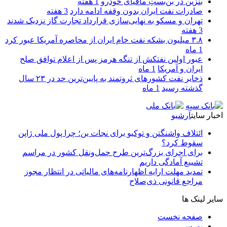
بنزین در بن‌بستِ مافیای خودرو
1 هفته
صادرات نفت ایران بدون وقفه ادامه دارد
3 هفته
تهران و مسکو به نهایی‌سازی قرارداد تجارت گاز نزدیک شدند
3 هفته
۳.۸ میلیون بشکه نفت خام ایران از محاصره آمریکا عبور کرد
1 ماه
عبور اولین نفتکش از تنگه هرمز پس از اعلام توافق صلح
ایران و آمریکا
1 ماه
ذخایر نفت کشورهای ثروتمند به پایین‌ترین حد در ۲۳ سال
گذشته رسید
1 ماه
اخبار سایت
آرشیو
ائتلاف واشنگتن و توکیو برای نجات ین؛ چرا پول ملی ژاپن
سقوط کرد؟
برای اجرای بزرگ‌ترین طرح حمل‌ونقل کشور در مراسم
تشییع آمادگی داریم
تمدید مهلت ارایه اظهارنامه‌های مالیاتی در انتظار مجوز
مراجع قانونی ذی‌‏صلاح
سایر لینک ها
صفحه نخست
بورس