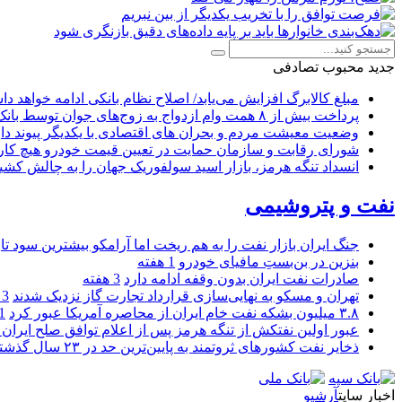
جدید
محبوب
تصادفی
مبلغ کالابرگ افزایش می‌یابد/ اصلاح نظام بانکی ادامه خواهد د
پرداخت بیش از ۸ همت وام ازدواج به زوج‌های جوان توسط بانک ملی ایران
وضعیت معیشت مردم و بحران های اقتصادی با یکدیگر پیوند دار
شورای رقابت و سازمان حمایت در تعیین قیمت خودرو هیچ کاره
انسداد تنگه هرمز، بازار اسید سولفوریک جهان را به چالش کشی
نفت و پتروشیمی
جنگ ایران بازار نفت را به هم ریخت اما آرامکو بیشترین سود تا
بنزین در بن‌بستِ مافیای خودرو
1 هفته
صادرات نفت ایران بدون وقفه ادامه دارد
3 هفته
تهران و مسکو به نهایی‌سازی قرارداد تجارت گاز نزدیک شدند
3 هفته
۳.۸ میلیون بشکه نفت خام ایران از محاصره آمریکا عبور کرد
1 ما
عبور اولین نفتکش از تنگه هرمز پس از اعلام توافق صلح ایران و
ذخایر نفت کشورهای ثروتمند به پایین‌ترین حد در ۲۳ سال گذشته رسید
اخبار سایت
آرشیو