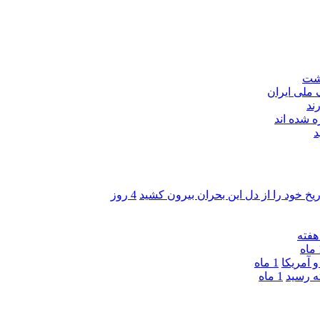
اشت
ند
 شده اند
د
ریخ خود را از دل این بحران بیرون کشید
4 روز
ه
 آمریکا
1 ماه
1 ماه