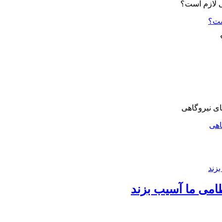
ست؟
اهی
امی ما آسیب بزند