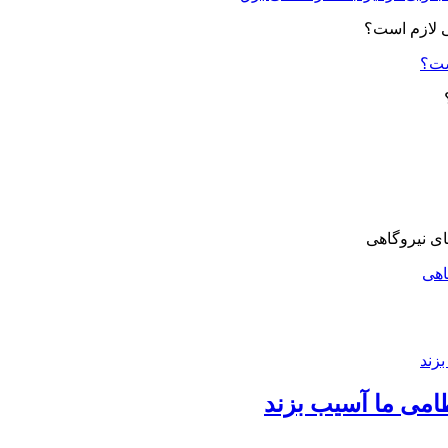
ست؟
اهی
امی ما آسیب بزند