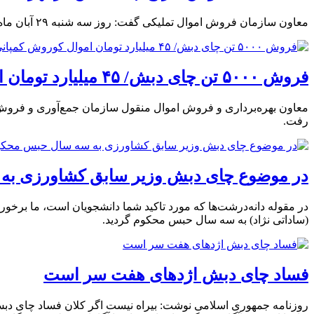
معاون سازمان فروش اموال تملیکی گفت: روز سه شنبه ۲۹ آبان ماه اولین حراج چای در تهران برگزار می‌شود و بیش از هزار تن به ارزش ۵۳۵ میلیارد ریال به مزایده گذاشته خواهد شد.
فروش ۵۰۰۰ تن چای دبش/ ۴۵ میلیارد تومان اموال کوروش کمپانی به مزایده می‌رود
رفت.
در موضوع چای دبش وزیر سابق کشاورزی به 
در مقوله دانه‌درشت‌ها که مورد تاکید شما دانشجویان است، ما برخور
(ساداتی نژاد) به سه سال حبس محکوم گردید.
فساد چای دبش اژدهای هفت سر است
روزنامه جمهوری اسلامی نوشت: بیراه نیست اگر کلان فساد چای دبش 