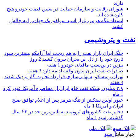
دارند
شورای رقابت و سازمان حمایت در تعیین قیمت خودرو هیچ
کاره شده اند
انسداد تنگه هرمز، بازار اسید سولفوریک جهان را به چالش
کشید
نفت و پتروشیمی
جنگ ایران بازار نفت را به هم ریخت اما آرامکو بیشترین سود
تاریخ خود را از دل این بحران بیرون کشید
2 روز
بنزین در بن‌بستِ مافیای خودرو
1 هفته
صادرات نفت ایران بدون وقفه ادامه دارد
3 هفته
تهران و مسکو به نهایی‌سازی قرارداد تجارت گاز نزدیک شدند
3 هفته
۳.۸ میلیون بشکه نفت خام ایران از محاصره آمریکا عبور کرد
1 ماه
عبور اولین نفتکش از تنگه هرمز پس از اعلام توافق صلح
ایران و آمریکا
1 ماه
ذخایر نفت کشورهای ثروتمند به پایین‌ترین حد در ۲۳ سال
گذشته رسید
1 ماه
اخبار سایت
آرشیو