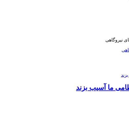
اهی
امی ما آسیب بزند