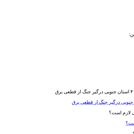
ن:
ست؟