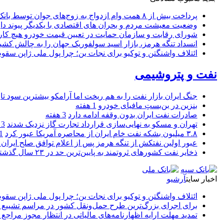
پرداخت بیش از ۸ همت وام ازدواج به زوج‌های جوان توسط بانک ملی ایران
وضعیت معیشت مردم و بحران های اقتصادی با یکدیگر پیوند دار
شورای رقابت و سازمان حمایت در تعیین قیمت خودرو هیچ کاره
انسداد تنگه هرمز، بازار اسید سولفوریک جهان را به چالش کشی
ائتلاف واشنگتن و توکیو برای نجات ین؛ چرا پول ملی ژاپن سقو
نفت و پتروشیمی
جنگ ایران بازار نفت را به هم ریخت اما آرامکو بیشترین سود تا
بنزین در بن‌بستِ مافیای خودرو
1 هفته
صادرات نفت ایران بدون وقفه ادامه دارد
3 هفته
تهران و مسکو به نهایی‌سازی قرارداد تجارت گاز نزدیک شدند
3 هفته
۳.۸ میلیون بشکه نفت خام ایران از محاصره آمریکا عبور کرد
1 ما
عبور اولین نفتکش از تنگه هرمز پس از اعلام توافق صلح ایران و
ذخایر نفت کشورهای ثروتمند به پایین‌ترین حد در ۲۳ سال گذشته رسید
اخبار سایت
آرشیو
ائتلاف واشنگتن و توکیو برای نجات ین؛ چرا پول ملی ژاپن سقو
برای اجرای بزرگ‌ترین طرح حمل‌ونقل کشور در مراسم تشییع آ
تمدید مهلت ارایه اظهارنامه‌های مالیاتی در انتظار مجوز مراجع 