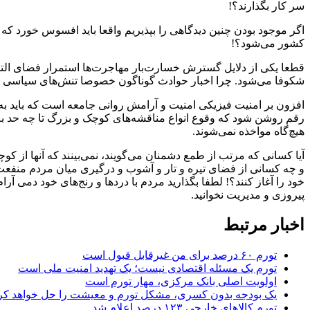
سر کار بگذارند؟!
اگر موجود بودن چنین دیدگاهی را بپذیریم واقعا باید افسوس خورد که
کشور می‌شود؟!
قطعا یکی از دلایل گسترش خسارت‌بار مهاجرت‌ها استمرار فضای التها
شکوفا می‌شود. چرا اخبار حوادث گوناگون خصوصا تنش‌های سیاسی و ا
افزون بر امنیت فیزیکی امنیت و آرامش روانی جامعه است که باید 
رقم روشن شود که وقوع انواع ‌مناقشه‌های کوچک و بزرگ تا چه حد به 
هیچ‌گاه مواخذه نمی‌شوند.
آیا کسانی که مرتب از طمع دشمنان می‌گویند، نمی‌بینند که آنها از ک
و چه کسانی از فضای تیره و تار و آشوب و درگیری میان مردم منفعت
خود را آغاز کنند؟! لطفا بگذارید مردم با درد‌ها و رنج‌های خود دمی آر
پیروزی و مدیریت نخوانید.
اخبار مرتبط
تورم ۶۰ درصد برای من غیرقابل قبول است
تورم یک مسئله اقتصادی نیست؛ یک تهدید امنیت ملی است
اولویت اصلی بانک مرکزی، مهار تورم است
یک بودجه بدون کسری، مشکل تورم و معیشت را حل خواهد کر
تورم کالاهای خارجی ۱۲۳ درصد اعلام شد