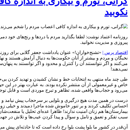
گرانی، تورم و بیکاری به اندازه ک
نکوبید
روزنامه اعتماد نوشت: لطفا بگذارید مردم با درد‌ها و رنج‌های خود دمی
پیروزی و مدیریت نخوانید.
اقتصاد پرس |
«تشنج‌خواران!» عنوان یادداشت جعفر گلابی برای روزنا
نخبگان و مردم و بیشتر از آنان حکومت‌ها به دنبال آرامش هستند و ن
می‌کنند و اگر نتوانستند آن را کنترل و محدود و اگر توانستند به پن
نمی‌دهند!
طی چند ماه منتهی به انتخابات خط و نشان کشیدن و تهدید کردن بی‌ح
خاص و غیرمعمولی از آن منتشر نکرده بودند. به عبارت بهتر در ای
می‌رود و حجاب‌ها واقعی شده، تظاهر و تبرج موردی است و قابل توج
درست در همین مدت هیچ درگیری و بلوایی بر سرحجاب پیش نیامد و شبکه
احساس تکلیف کردند و بر تنور خاموش شده ماجرا دمیدند و خیلی زود با
بیمارستان‌ها هم زنان امنیت ندارند! ظاهرا عده‌ای تحلیل یا منفعت‌ش
سبب تفکر و تعمق و تامل و سوال و پیدا کردن عیب‌ها و تلاش در جهت ر
آن‌قدر در کشور ما بلوا پشت بلوا رخ داده است که تا حادثه‌ای پیش می‌