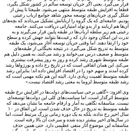
قرار می‌گیرد. یعنی اگر جریان توسعه سالم در کشور شکل بگیرد،
قطعا به افزایش طبقه متوسط منتهی می‌شود. طبیعتا تا پیش از
شکل گیری جریان‌های توسعه محور شاهد جوامع ارباب رعیتی
بودیم. جامعه‌ای که یک گروه را اربابانش تشکیل می‌دادند که بچه‌های
آن‌ها هم اربابند و از بدو تولد امتیازاتی دریافت می‌کنند. جامعه
رعیتی هم زیر سلطه ارباب‌ها در طبقه پایین قرار می‌گیرند و به
ندرت این امکان وجود دارد که رعیت‌ها بتوانند جهش کرده و سطح
خود را ارتقا دهند. اما وقتی جریان توسعه آغاز می‌شود، یک طبقه
متوسط به تدریج شکل می‌گیرد. در نتیجه نخبگانی از طبقه‌های
متوسط و ضعیف درس می‌خوانند و رشد می‌کنند. به همین دلیل هم
طبقه متوسط شهری رشد کرده و روز به روز پیشرفت بیشتری
می‌کند. این همان اتفاقی است که در تاریخ رخ داده و بورژوا‌ها رشد
کرده آمدند و سهم خود را در اقتصاد افزایش داده اند؛ بنابراین رشد
طبقه متوسط اهمیت زیادی دارد. البته این هم نکته مهمی است که
رشد طبقه متوسط لزوما به معنی رشد اقتصاد نیست.»
وی افزود: «گاهی برخی سیاست‌های دولت‌ها در افزایش نرخ طبقه
متوسط اثرگذار است، اما سیاست‌های کلی این دولت‌ها توسعه‌ای
نیست. متاسفانه نگاهی به آمار و ارقام جامعه ما نشان می‌دهد که
طبقه متوسط به تدریج در حال حذف شدن است. این اتفاق در ۱۰
سال اخیر رخ نداده، بلکه به یک دوره زمانی بزرگ مرتبط است، اما
در سال‌های اخیر بیشتر دیده شده و سرعت آن بالا رفته است.
متاسفانه این موضوع آثار منفی عظیمی دارد. حتی همین حذف
طبقه متوسط می‌تواند در سال‌های آینده تبدیل به یکی از بزرگ‌ترین