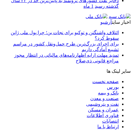
ذخایر نفت کشورهای ثروتمند به پایین‌ترین حد در ۲۳ سال
گذشته رسید
1 ماه
اخبار سایت
آرشیو
ائتلاف واشنگتن و توکیو برای نجات ین؛ چرا پول ملی ژاپن
سقوط کرد؟
برای اجرای بزرگ‌ترین طرح حمل‌ونقل کشور در مراسم
تشییع آمادگی داریم
تمدید مهلت ارایه اظهارنامه‌های مالیاتی در انتظار مجوز
مراجع قانونی ذی‌‏صلاح
سایر لینک ها
صفحه نخست
بورس
بانک و بیمه
صنعت و معدن
نفت و پتروشیمی
عمران و مسکن
فناوری اطلاعات
انتصابات
ارتباط با ما