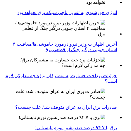
انرژی خورشیدی به تنهایی ناجی شبکه برق نخواهد بود
آخرین اظهارات وزیر نیرو درمورد خاموشی‌ها/معافیت ۴
استان جنوبی درگیر جنگ از قطعی برق
جزئیات پرداخت خسارت به مشترکان برق/ چه مدارکی لازم
است؟
صادرات برق ایران به عراق متوقف شد/ علت چیست؟
برق با ۹۴.۷ درصد صدرنشین تورم تابستانی!