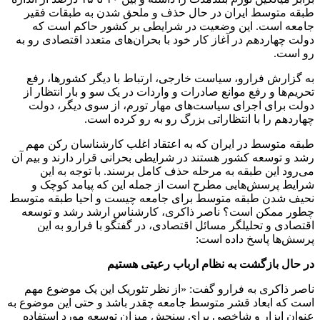
طبقه متوسط ایران در حال حذف و ملحق شدن به طبقات فقیر
جامعه است. این وضعیت در شرایطی بر کشور حاکم است که
دولت چهاردهم در آغاز کار خود با بحران‌های متعدد اقتصادی رو به
رو است.
به گزارش فرارو، سیاست خارجی، ارتباط با دیگر کشورها، رفع
تحریم‌ها و رفع موانع صادرات و واردات در یک سو و بار انتظار از
دولت برای اجرای سیاست‌های مهار تورم، از سوی دیگر، دولت
چهاردهم را با انتظاراتی بزرگ رو به رو کرده است.
طبقه متوسط در ایران که به اعتقاد اغلب کارشناسان رکن مهم
رشد و توسعه کشور هستند در شرایطی بحرانی قرار دارند و بیم آن
می‌رود این طبقه به مرحله حذف کامل برسند. با توجه به این
شرایط پرسش‌هایی مطرح است از جمله این که پیامد کوچک و
نحیف شدن طبقه متوسط برای جامعه چیست و احیا طبقه متوسط
چطور ممکن است؟ ناصر ذاکری، کارشناس ارشد رشد و توسعه
اقتصادی و تحلیلگر مسائل اقتصادی، در گفتگو با فرارو به این
پرسش‌ها پاسخ داده است:
در حال بازگشت به نظام ارباب رعیتی هستیم
ناصر ذاکری به فرارو گفت: «از نظر تئوریک این یک موضوع مهم
است که ابعاد قشر متوسط جامعه چقدر باشد و حتی این موضوع به
عنوان ابزار و شاخصی برای سنجش میزان توسعه مورد استفاده