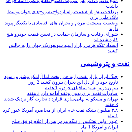
مبلغ کالابرگ افزایش می‌یابد/ اصلاح نظام بانکی ادامه خواهد
داشت
پرداخت بیش از ۸ همت وام ازدواج به زوج‌های جوان توسط
بانک ملی ایران
وضعیت معیشت مردم و بحران های اقتصادی با یکدیگر پیوند
دارند
شورای رقابت و سازمان حمایت در تعیین قیمت خودرو هیچ
کاره شده اند
انسداد تنگه هرمز، بازار اسید سولفوریک جهان را به چالش
کشید
نفت و پتروشیمی
جنگ ایران بازار نفت را به هم ریخت اما آرامکو بیشترین سود
تاریخ خود را از دل این بحران بیرون کشید
2 روز
بنزین در بن‌بستِ مافیای خودرو
1 هفته
صادرات نفت ایران بدون وقفه ادامه دارد
3 هفته
تهران و مسکو به نهایی‌سازی قرارداد تجارت گاز نزدیک شدند
3 هفته
۳.۸ میلیون بشکه نفت خام ایران از محاصره آمریکا عبور کرد
1 ماه
عبور اولین نفتکش از تنگه هرمز پس از اعلام توافق صلح
ایران و آمریکا
1 ماه