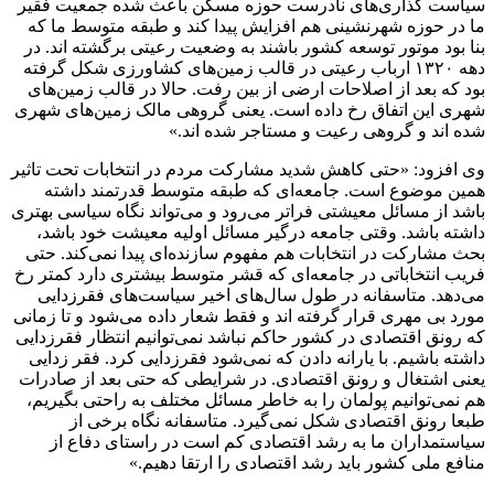
سیاست گذاری‌های نادرست حوزه مسکن باعث شده جمعیت فقیر
ما در حوزه شهرنشینی هم افزایش پیدا کند و طبقه متوسط ما که
بنا بود موتور توسعه کشور باشند به وضعیت رعیتی برگشته اند. در
دهه ۱۳۲۰ ارباب رعیتی در قالب زمین‌های کشاورزی شکل گرفته
بود که بعد از اصلاحات ارضی از بین رفت. حالا در قالب زمین‌های
شهری این اتفاق رخ داده است. یعنی گروهی مالک زمین‌های شهری
شده اند و گروهی رعیت و مستاجر شده اند.»
وی افزود: «حتی کاهش شدید مشارکت مردم در انتخابات تحت تاثیر
همین موضوع است. جامعه‌ای که طبقه متوسط قدرتمند داشته
باشد از مسائل معیشتی فراتر می‌رود و می‌تواند نگاه سیاسی بهتری
داشته باشد. وقتی جامعه درگیر مسائل اولیه معیشت خود باشد،
بحث مشارکت در انتخابات هم مفهوم سازنده‌ای پیدا نمی‌کند. حتی
فریب انتخاباتی در جامعه‌ای که قشر متوسط بیشتری دارد کمتر رخ
می‌دهد. متاسفانه در طول سال‌های اخیر سیاست‌های فقرزدایی
مورد بی مهری قرار گرفته اند و فقط شعار داده می‌شود و تا زمانی
که رونق اقتصادی در کشور حاکم نباشد نمی‌توانیم انتظار فقرزدایی
داشته باشیم. با یارانه دادن که نمی‌شود فقرزدایی کرد. فقر زدایی
یعنی اشتغال و رونق اقتصادی. در شرایطی که حتی بعد از صادرات
هم نمی‌توانیم پولمان را به خاطر مسائل مختلف به راحتی بگیریم،
طبعا رونق اقتصادی شکل نمی‌گیرد. متاسفانه نگاه برخی از
سیاستمداران ما به رشد اقتصادی کم است در راستای دفاع از
منافع ملی کشور باید رشد اقتصادی را ارتقا دهیم.»