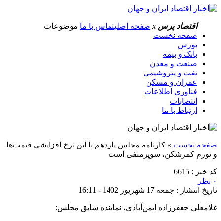
اقتصاد پرس
x
صفحه اصلی
تماس با ما
موضوعات
صفحه نخست
بورس
بانک و بیمه
صنعت و معدن
نفت و پتروشیمی
عمران و مسکن
فناوری اطلاعات
انتصابات
ارتباط با ما
صفحه نخست
»
کارنامه مجلس یازدهم با این نرخ افزایشی قیمت‌ها
و تورم کمرشکن، سوپرمنفی است
کد خبر : 6615
۰ نظر
تاریخ انتشار : جمعه 17 شهریور 1402 - 16:11
غلامعلی جعفرزاده ایمن‌آبادی، نماینده سابق مجلس: