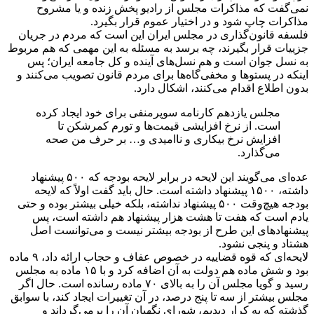
نمی‌گفت که مذاکرات مجلس از رادیو پخش زنده و یا مشروح
مذاکرات چاپ شود و در اختیار عموم قرار بگیرد.
فلسفه قانون‌گذاری در مجلس ایران این است که مردم در جریان
جزییات قرار بگیرند، چه برسد به مسئله به این مهمی که هم مربوط
به نسل جوان است و هم نسل‌های آینده و کل جامعه ایران؛ پس
اینکه در پستوها و مخفی‌گاه‌ها برای مردم قانون تصویب می‌کنند و
بدون اطلاع اقدام می‌کنند، اشکال دارد.
مجلس یازدهم کارنامه سوپرمنفی برای خود ایجاد کرده
است. از نرخ افزایشی قیمت‌ها و تورم کمرشکن تا
افزایش نرخ بیکاری و ناامیدی و… بر حرف من صحه
می‌گذارد.
عده‌ای می‌گویند این لایحه در برابر لایحه بودجه که ۵۰۰ پیشنهاد
داشته، ۱۵۰۰ پیشنهاد داشته است. حال باید گفت اولاً که لایحه
بودجه هیچ‌وقت ۵۰۰ پیشنهاد نداشته، بلکه خیلی بیشتر بوده و حتی
یادم است که هفت تا هشت هزار پیشنهاد هم داشته است، پس
پیشنهاد‌های این طرح از بودجه بیشتر نیست و می‌توانست اصل
هشتاد و پنجی نشود.
لایحه‌ای که قوه قضاییه در خصوص عفاف و حجاب ارائه داد، ۹ ماده
بود و شش ماده هم دولت به آن اضافه کرد و با ۱۵ ماده به مجلس
رسید و گویا مجلس آن را به بالای ۷۰ ماده رسانده است. حال اگر
مجلس بیشتر از سه تا پنج درصد، در آن تغییرات ایجاد کند، با سوابق
گذشته که به کرار دیدیم، شورای نگهبان آن را برمی‌گرداند و