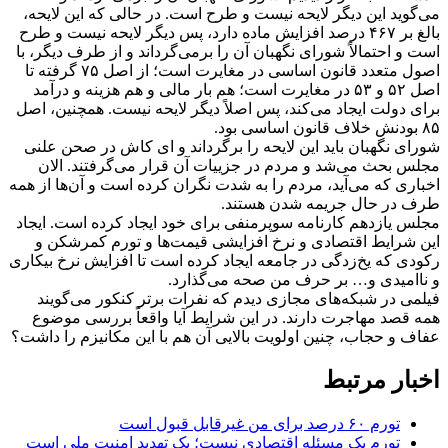
می‌گوید این دیگر لایحه نیست و طرح است. در حالی که این لایحه،
بالغ بر ۴۶۷ درصد افزایش ماده دارد، پس دیگر لایحه نیست و طرح
است و احتمالاً شورای نگهبان آن را برمی‌گرداند و از طرف دیگر، با
اصول متعدد قانون اساسی در مغایرت است؛ از اصل ۷۵ گرفته تا
اصل ۵۲ و ۵۳ در مغایرت است؛ هم بار مالی و هم هزینه و درآمد
برای دولت ایجاد می‌کند، پس اصلاً دیگر لایحه نیست. همچنین، اصل
۸۵ بودنش خلاف قانون اساسی بود.
شورای نگهبان باید این لایحه را برگرداند و‌ ای کاش در صحن علنی
مجلس بحث می‌شد و مردم در جزییات آن قرار می‌گرفتند. الان
اخباری که می‌آید، مردم را به شدت نگران کرده است و آن‌ها از همه
طرف در حال جریمه شدن هستند.
مجلس یازدهم کارنامه سوپرمنفی برای خود ایجاد کرده است. ایجاد
این شرایط اقتصادی و نرخ افزایشی قیمت‌ها و تورم کمرشکن و
رکودی که یخ‌زدگی در جامعه ایجاد کرده است تا افزایش نرخ بیکاری
و ناامیدی و… بر حرف من صحه می‌گذارد.
فیلمی در شبکه‌های مجازی دیدم که نفرات برتر کنکور می‌گویند
همه قصد مهاجرت دارند. در این شرایط آیا واقعاً بررسی موضوع
عفاف و حجاب، چنین اولویت بالایی آن هم با این مکانیزم را داشت؟
اخبار مرتبط
تورم ۶۰ درصد برای من غیرقابل قبول است
تورم یک مسئله اقتصادی نیست؛ یک تهدید امنیت ملی است