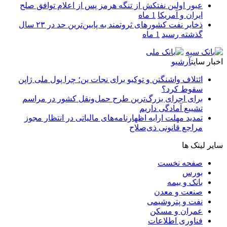
عبور اولین نفتکش از تنگه هرمز پس از اعلام توافق صلح
ایران و آمریکا
1 ماه
ذخایر نفت کشورهای ثروتمند به پایین‌ترین حد در ۲۳ سال
گذشته رسید
1 ماه
اخبار سایت
آرشیو
ائتلاف واشنگتن و توکیو برای نجات ین؛ چرا پول ملی ژاپن
سقوط کرد؟
برای اجرای بزرگ‌ترین طرح حمل‌ونقل کشور در مراسم
تشییع آمادگی داریم
تمدید مهلت ارایه اظهارنامه‌های مالیاتی در انتظار مجوز
مراجع قانونی ذی‌‏صلاح
سایر لینک ها
صفحه نخست
بورس
بانک و بیمه
صنعت و معدن
نفت و پتروشیمی
عمران و مسکن
فناوری اطلاعات