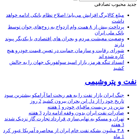
جدید
محبوب
تصادفی
مبلغ کالابرگ افزایش می‌یابد/ اصلاح نظام بانکی ادامه خواهد
داشت
پرداخت بیش از ۸ همت وام ازدواج به زوج‌های جوان توسط
بانک ملی ایران
وضعیت معیشت مردم و بحران های اقتصادی با یکدیگر پیوند
دارند
شورای رقابت و سازمان حمایت در تعیین قیمت خودرو هیچ
کاره شده اند
انسداد تنگه هرمز، بازار اسید سولفوریک جهان را به چالش
کشید
نفت و پتروشیمی
جنگ ایران بازار نفت را به هم ریخت اما آرامکو بیشترین سود
تاریخ خود را از دل این بحران بیرون کشید
2 روز
بنزین در بن‌بستِ مافیای خودرو
1 هفته
صادرات نفت ایران بدون وقفه ادامه دارد
3 هفته
تهران و مسکو به نهایی‌سازی قرارداد تجارت گاز نزدیک شدند
3 هفته
۳.۸ میلیون بشکه نفت خام ایران از محاصره آمریکا عبور کرد
1 ماه