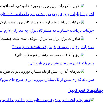
آخرین اظهارات وزیر نیرو درمورد خاموشی‌ها/معافیت ۴ استان جنوبی درگیر جنگ از قطعی برق
جزئیات پرداخت خسارت به مشترکان برق/ چه مدارکی لازم ا
صادرات برق ایران به عراق متوقف شد/ علت چیست؟
برق با ۹۴.۷ درصد صدرنشین تورم تابستانی!
سرمایه گذاری بیش از یک میلیارد یورویی برای طرح های نیروگ
پیشنهاد سردبیر