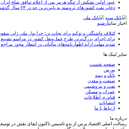
عبور اولین نفتکش از تنگه هرمز پس از اعلام توافق صلح ایران و
ذخایر نفت کشورهای ثروتمند به پایین‌ترین حد در ۲۳ سال گذشته رسید
اخبار سایت
آرشیو
ائتلاف واشنگتن و توکیو برای نجات ین؛ چرا پول ملی ژاپن سقو
برای اجرای بزرگ‌ترین طرح حمل‌ونقل کشور در مراسم تشییع آ
تمدید مهلت ارایه اظهارنامه‌های مالیاتی در انتظار مجوز مراجع 
سایر لینک ها
صفحه نخست
بورس
بانک و بیمه
صنعت و معدن
نفت و پتروشیمی
عمران و مسکن
فناوری اطلاعات
انتصابات
ارتباط با ما
درباره ما
رسالت اصلی اقتصاد پرس از بدو تاسیس تاکنون ایفای نقش در توسعه