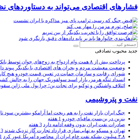
فشارهای اقتصادی می‌تواند به دستاوردهای نظ
جدید
محبوب
تصادفی
پرداخت بیش از ۸ همت وام ازدواج به زوج‌های جوان توسط بانک ملی ایران
وضعیت معیشت مردم و بحران های اقتصادی با یکدیگر پیوند دار
شورای رقابت و سازمان حمایت در تعیین قیمت خودرو هیچ کاره
انسداد تنگه هرمز، بازار اسید سولفوریک جهان را به چالش کشی
ائتلاف واشنگتن و توکیو برای نجات ین؛ چرا پول ملی ژاپن سقو
نفت و پتروشیمی
جنگ ایران بازار نفت را به هم ریخت اما آرامکو بیشترین سود تا
بنزین در بن‌بستِ مافیای خودرو
1 هفته
صادرات نفت ایران بدون وقفه ادامه دارد
3 هفته
تهران و مسکو به نهایی‌سازی قرارداد تجارت گاز نزدیک شدند
3 هفته
۳.۸ میلیون بشکه نفت خام ایران از محاصره آمریکا عبور کرد
1 ما