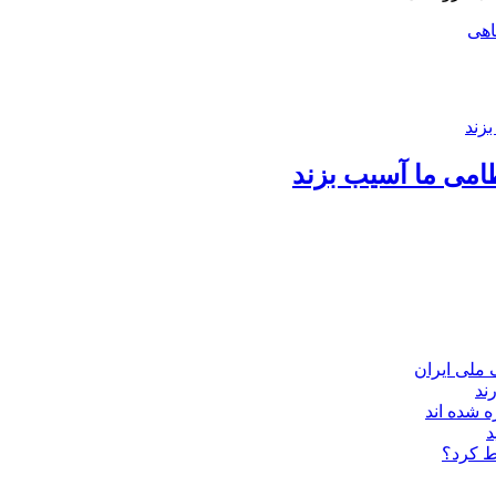
اهی
امی ما آسیب بزند
ند
 شده اند
د
ط کرد؟