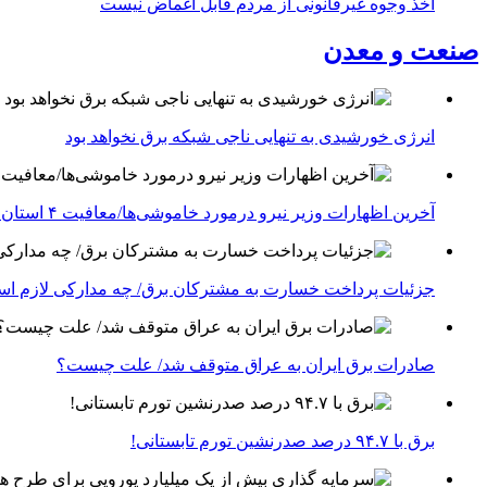
اخذ وجوه غیرقانونی از مردم قابل اغماض نیست
صنعت و معدن
انرژی خورشیدی به تنهایی ناجی شبکه برق نخواهد بود
آخرین اظهارات وزیر نیرو درمورد خاموشی‌ها/معافیت ۴ استان جنوبی درگیر جنگ از قطعی برق
جزئیات پرداخت خسارت به مشترکان برق/ چه مدارکی لازم ا
صادرات برق ایران به عراق متوقف شد/ علت چیست؟
برق با ۹۴.۷ درصد صدرنشین تورم تابستانی!