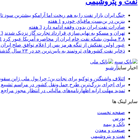
نفت و پتروشیمی
جنگ ایران بازار نفت را به هم ریخت اما آرامکو بیشترین سود تا
بنزین در بن‌بستِ مافیای خودرو
1 هفته
صادرات نفت ایران بدون وقفه ادامه دارد
3 هفته
تهران و مسکو به نهایی‌سازی قرارداد تجارت گاز نزدیک شدند
3 هفته
۳.۸ میلیون بشکه نفت خام ایران از محاصره آمریکا عبور کرد
1 ما
عبور اولین نفتکش از تنگه هرمز پس از اعلام توافق صلح ایران و
ذخایر نفت کشورهای ثروتمند به پایین‌ترین حد در ۲۳ سال گذشته رسید
اخبار سایت
آرشیو
ائتلاف واشنگتن و توکیو برای نجات ین؛ چرا پول ملی ژاپن سقو
برای اجرای بزرگ‌ترین طرح حمل‌ونقل کشور در مراسم تشییع آ
تمدید مهلت ارایه اظهارنامه‌های مالیاتی در انتظار مجوز مراجع 
سایر لینک ها
صفحه نخست
بورس
بانک و بیمه
صنعت و معدن
نفت و پتروشیمی