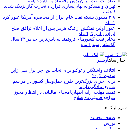
صادرات نفت ایران بدون وقفه ادامه دارد
3 هفته
تهران و مسکو به نهایی‌سازی قرارداد تجارت گاز نزدیک شدند
3 هفته
۳.۸ میلیون بشکه نفت خام ایران از محاصره آمریکا عبور کرد
1 ماه
عبور اولین نفتکش از تنگه هرمز پس از اعلام توافق صلح
ایران و آمریکا
1 ماه
ذخایر نفت کشورهای ثروتمند به پایین‌ترین حد در ۲۳ سال
گذشته رسید
1 ماه
اخبار سایت
آرشیو
ائتلاف واشنگتن و توکیو برای نجات ین؛ چرا پول ملی ژاپن
سقوط کرد؟
برای اجرای بزرگ‌ترین طرح حمل‌ونقل کشور در مراسم
تشییع آمادگی داریم
تمدید مهلت ارایه اظهارنامه‌های مالیاتی در انتظار مجوز
مراجع قانونی ذی‌‏صلاح
سایر لینک ها
صفحه نخست
بورس
بانک و بیمه