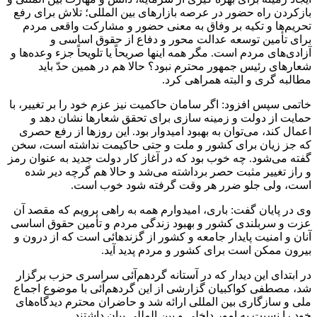
بازکردن راه حضور در عرصه بازار‌های بین المللی؛ تلاش برای رفع
تحریم‌ها و تکیه بر وفاق به معنی حضور و مشارکت واقعی مردم
برای تأمین توسعه عدالت محور و دفاع از حقوق اساسی و
آزادی‌های مردم است. مگر همه اینها صریحاً یا تلویحاً جزء وعده‌ها و
شعار‌های رئیس جمهور محترم نبود؟ حالا هم در همین حدّ باید
مطالبه گری و البته همراهی کرد.
خاتمی سپس افزود: اگر سامان حاکمیت نیز عزم خود را بر تغییر، با
حمایت از دولت و زمینه سازی برای تحقق شعار‌ها نشان دهد و
اعمال کند، می‌توان به بهبود امیدوار بود. این روز‌ها از رفع حصری
که جز زیان برای کشور و ملت و حتی حاکیمت نداشته است، سخن
گفته می‌شود. چه خوب بود که در آغاز کار دولت جدید به عنوان رمز
و راز تغییر مثبت حصر برداشته می‌شد و حالا هم گرچه دیر شده
است، ولی جلو ضرر هر وقت گرفته شود خوب است.
وی در پایان گفت: باری، امیدوارم همه به راهی برویم که مقصد آن
عزت و سربلندی کشور و بهبود زندگی مردم و تأمین حقوق اساسی
آنان و امنیت پایدار جامعه و کشور از گزندهائی است که از درون و
بیرون ممکن است برای کشور و مردم پدید آید.
در ابتدای این دیدار که در آستانه گردهم‌آئی سراسری حزب برگزار
شد، مصطفی کواکبیان گزارشی از این گردهم‌آئی با موضوع اجماع
ملی و سازگاری بین المللی ارائه شد و حاضران محترم دیدگاه‌های
خود را نسبت به امور داخلی و بین المللی بیان داشتند.