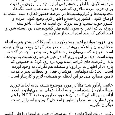
مردمسالاری، با اظهار خوشوقتی از این دیدار و آرزوی موفقیت
برای حزب مردم‌سالاری که طی حدود سه دهه با همه تنگناها،
محدودیت‌ها و فرازونشیب‌ها در عرصه حضور فعال داشته است، به
اوضاع کنونی کشور پرداخت و اظهار کرد: وضع کنونی مردم و
کشور خوب نیست و بیم بزرگ این است که خدای ناخواسته
روزنه‌ای که اخیراً به سوی آینده بهتر گشوده شده بود، بسته شود و
امید اندکی که پدید آمده است از میان برود.
وی افزود: مواضع اخیر مسئولان جدید آمریکا که پیشتر هم به انحاء
مختلف بیان و اعلام می‌شده است در بدتر کردن وضع بی تأثیر نبوده
است. هرچند که می‌توان تفاوت هائی هم نسبت به آنچه در گذشته
بوده است، دید. بر این باورم که در عین هوشیاری نسبت به تهدیدها،
باید از فرصت‌های فراهم آمده بهره برداری کرد؛ به خصوص که
پاره‌ای از اظهارات در اروپا و منطقه هم نگرانی به وجود آورده
است. اتخاذ یک دیپلماسی هوشیار، فعال و انعطاف پذیر با هدف
تأمین مصالح ملی در این لحظه -و همیشه- لازم و کارساز است.
خاتمی یادآور شد: مثلاً در مورد موضوع هسته‌ای به لحاظ تئوری
مسأله آن حل شده است و به لحاظ عملی نیز می‌توان-و باید- با
آژانس بین المللی که در آن عضویت داریم و ضمناً N.P.T. را هم
پذیرفته‌ایم، مسأله را به طور جامع حل کنیم و بهانه را از دست
دیگران بگیریم.
رئیس دولت اصلاحات در ادامه سخنان خود، به اوضاع داخلی کشور