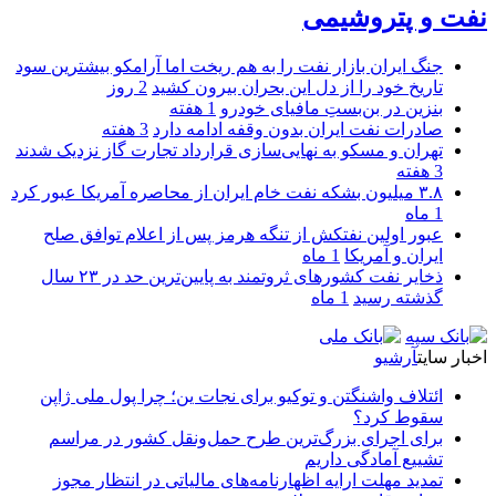
نفت و پتروشیمی
جنگ ایران بازار نفت را به هم ریخت اما آرامکو بیشترین سود
تاریخ خود را از دل این بحران بیرون کشید
2 روز
بنزین در بن‌بستِ مافیای خودرو
1 هفته
صادرات نفت ایران بدون وقفه ادامه دارد
3 هفته
تهران و مسکو به نهایی‌سازی قرارداد تجارت گاز نزدیک شدند
3 هفته
۳.۸ میلیون بشکه نفت خام ایران از محاصره آمریکا عبور کرد
1 ماه
عبور اولین نفتکش از تنگه هرمز پس از اعلام توافق صلح
ایران و آمریکا
1 ماه
ذخایر نفت کشورهای ثروتمند به پایین‌ترین حد در ۲۳ سال
گذشته رسید
1 ماه
اخبار سایت
آرشیو
ائتلاف واشنگتن و توکیو برای نجات ین؛ چرا پول ملی ژاپن
سقوط کرد؟
برای اجرای بزرگ‌ترین طرح حمل‌ونقل کشور در مراسم
تشییع آمادگی داریم
تمدید مهلت ارایه اظهارنامه‌های مالیاتی در انتظار مجوز