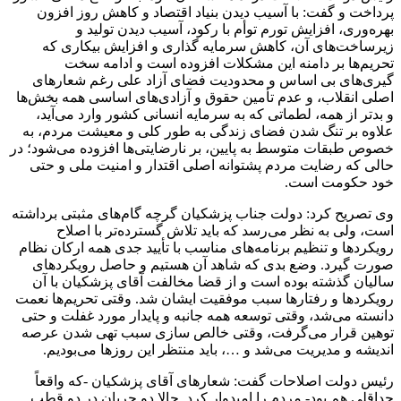
پرداخت و گفت: با آسیب دیدن بنیاد اقتصاد و کاهش روز افزون
بهره‌وری، افزایش تورم توأم با رکود، آسیب دیدن تولید و
زیرساخت‌های آن، کاهش سرمایه گذاری و افزایش بیکاری که
تحریم‌ها بر دامنه این مشکلات افزوده است و ادامه سخت
گیری‌های بی اساس و محدودیت فضای آزاد علی رغم شعار‌های
اصلی انقلاب، و عدم تأمین حقوق و آزادی‌های اساسی همه بخش‌ها
و بدتر از همه، لطماتی که به سرمایه انسانی کشور وارد می‌آید،
علاوه بر تنگ شدن فضای زندگی به طور کلی و معیشت مردم، به
خصوص طبقات متوسط به پایین، بر نارضایتی‌ها افزوده می‌شود؛ در
حالی که رضایت مردم پشتوانه اصلی اقتدار و امنیت ملی و حتی
خود حکومت است.
وی تصریح کرد: دولت جناب پزشکیان گرچه گام‌های مثبتی برداشته
است، ولی به نظر می‌رسد که باید تلاش گسترده‌تر با اصلاح
رویکرد‌ها و تنظیم برنامه‌های مناسب با تأیید جدی همه ارکان نظام
صورت گیرد. وضع بدی که شاهد آن هستیم و حاصل رویکرد‌های
سالیان گذشته بوده است و از قضا مخالفت آقای پزشکیان با آن
رویکرد‌ها و رفتار‌ها سبب موفقیت ایشان شد. وقتی تحریم‌ها نعمت
دانسته می‌شد، وقتی توسعه همه جانبه و پایدار مورد غفلت و حتی
توهین قرار می‌گرفت، وقتی خالص سازی سبب تهی شدن عرصه
اندیشه و مدیریت می‌شد و …، باید منتظر این روز‌ها می‌بودیم.
رئیس دولت اصلاحات گفت: شعار‌های آقای پزشکیان -که واقعاً
حداقلی هم بود- مردم را امیدوار کرد. حالا دو جریان در دو قطب