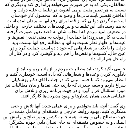
مخالفان، یکی که به هر صورت می‌خواهد براندازی کند و دیگری که
نسبت به هر تغییر مثبت برمی آشوبد، در تبلیغات علیه دولت و
انداختن تقصیر نابسامانی‌ها و وضع بد که -محصول کار خودشان
است-به گردن دولتی که از قضا برای رفع آنها به میدان آمده است،
به هم رسیده‌اند. این تبلیغات و نیز تهدید‌های مختلف خارجی و داخلی
در تضعیف امید مردم که انتخاب شان به قصد تغییر صورت گرفته
است به کار می‌رود؛ اما حمایت از دولت به معنی ندیدن نقص‌ها و
عیب‌ها و اظهار نظر نسبت به آنها و مطالبه رفع آنها نیست. باید
دولت را با تکیه بر شعار‌هایی که خود داده است حمایت کرد و در
عین حال، کمبود‌ها و نقص‌ها را هم دید و گوشزد کرد و در کنار آن
راه حل هم ارائه داد.
خاتمی تأکید کرد: نباید مطالبات مردم را از یاد ببریم و نباید از
یادآوری کردن وعده‌ها و شعارهائی که داده است، خودداری کنیم و
انتظار می‌رود که با حسن نیتی که در جناب آقای دکتر پزشکیان
سراغ داریم و سعه صدری که دارند، حتی نقد‌ها و بیان مطالبات نیز
مورد استقبال قرار گیرد و در جهت برنامه ریزی و تلاش برای
عملیاتی شدن همان شعار‌ها و بهبود مدیریت‌ها کارگر افتد.
وی گفت: آنچه باید بخواهیم و برای عملی شدن آنها تلاش و حتی
همکاری کنیم، بهبود روابط خارجی و منطقه‌ای و تعامل مثبت در
جهت مصالح ملی و توسعه همه جانبه کشور و نیز صلح و آرامش بین
المللی و به خصوص منطقه‌ای به جای نشان دادن چهره ستیزگر؛
ایجاد زمینه برای بهره گیری از سرمایه، دانش و مهارت بین المللی و