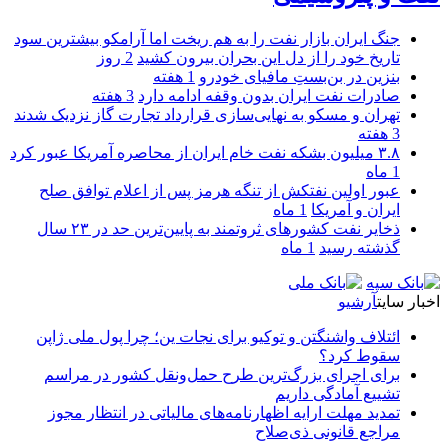
جنگ ایران بازار نفت را به هم ریخت اما آرامکو بیشترین سود
تاریخ خود را از دل این بحران بیرون کشید
2 روز
بنزین در بن‌بستِ مافیای خودرو
1 هفته
صادرات نفت ایران بدون وقفه ادامه دارد
3 هفته
تهران و مسکو به نهایی‌سازی قرارداد تجارت گاز نزدیک شدند
3 هفته
۳.۸ میلیون بشکه نفت خام ایران از محاصره آمریکا عبور کرد
1 ماه
عبور اولین نفتکش از تنگه هرمز پس از اعلام توافق صلح
ایران و آمریکا
1 ماه
ذخایر نفت کشورهای ثروتمند به پایین‌ترین حد در ۲۳ سال
گذشته رسید
1 ماه
اخبار سایت
آرشیو
ائتلاف واشنگتن و توکیو برای نجات ین؛ چرا پول ملی ژاپن
سقوط کرد؟
برای اجرای بزرگ‌ترین طرح حمل‌ونقل کشور در مراسم
تشییع آمادگی داریم
تمدید مهلت ارایه اظهارنامه‌های مالیاتی در انتظار مجوز
مراجع قانونی ذی‌‏صلاح