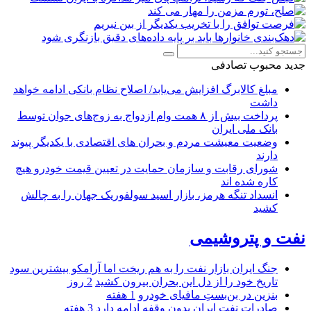
جدید
محبوب
تصادفی
مبلغ کالابرگ افزایش می‌یابد/ اصلاح نظام بانکی ادامه خواهد
داشت
پرداخت بیش از ۸ همت وام ازدواج به زوج‌های جوان توسط
بانک ملی ایران
وضعیت معیشت مردم و بحران های اقتصادی با یکدیگر پیوند
دارند
شورای رقابت و سازمان حمایت در تعیین قیمت خودرو هیچ
کاره شده اند
انسداد تنگه هرمز، بازار اسید سولفوریک جهان را به چالش
کشید
نفت و پتروشیمی
جنگ ایران بازار نفت را به هم ریخت اما آرامکو بیشترین سود
تاریخ خود را از دل این بحران بیرون کشید
2 روز
بنزین در بن‌بستِ مافیای خودرو
1 هفته
صادرات نفت ایران بدون وقفه ادامه دارد
3 هفته