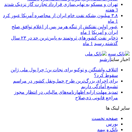
تهران و مسکو به نهایی‌سازی قرارداد تجارت گاز نزدیک شدند
3 هفته
۳.۸ میلیون بشکه نفت خام ایران از محاصره آمریکا عبور کرد
1 ماه
عبور اولین نفتکش از تنگه هرمز پس از اعلام توافق صلح
ایران و آمریکا
1 ماه
ذخایر نفت کشورهای ثروتمند به پایین‌ترین حد در ۲۳ سال
گذشته رسید
1 ماه
اخبار سایت
آرشیو
ائتلاف واشنگتن و توکیو برای نجات ین؛ چرا پول ملی ژاپن
سقوط کرد؟
برای اجرای بزرگ‌ترین طرح حمل‌ونقل کشور در مراسم
تشییع آمادگی داریم
تمدید مهلت ارایه اظهارنامه‌های مالیاتی در انتظار مجوز
مراجع قانونی ذی‌‏صلاح
سایر لینک ها
صفحه نخست
بورس
بانک و بیمه