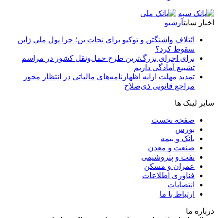
اخبار سایت
آرشیو
ائتلاف واشنگتن و توکیو برای نجات ین؛ چرا پول ملی ژاپن
سقوط کرد؟
برای اجرای بزرگ‌ترین طرح حمل‌ونقل کشور در مراسم
تشییع آمادگی داریم
تمدید مهلت ارایه اظهارنامه‌های مالیاتی در انتظار مجوز
مراجع قانونی ذی‌‏صلاح
سایر لینک ها
صفحه نخست
بورس
بانک و بیمه
صنعت و معدن
نفت و پتروشیمی
عمران و مسکن
فناوری اطلاعات
انتصابات
ارتباط با ما
درباره ما