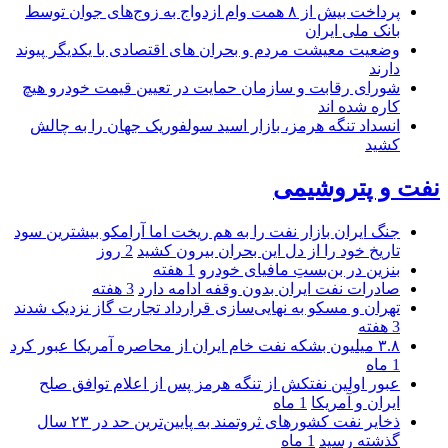
پرداخت بیش از ۸ همت وام ازدواج به زوج‌های جوان توسط
بانک ملی ایران
وضعیت معیشت مردم و بحران های اقتصادی با یکدیگر پیوند
دارند
شورای رقابت و سازمان حمایت در تعیین قیمت خودرو هیچ
کاره شده اند
انسداد تنگه هرمز، بازار اسید سولفوریک جهان را به چالش
کشید
نفت و پتروشیمی
جنگ ایران بازار نفت را به هم ریخت اما آرامکو بیشترین سود
تاریخ خود را از دل این بحران بیرون کشید
2 روز
بنزین در بن‌بستِ مافیای خودرو
1 هفته
صادرات نفت ایران بدون وقفه ادامه دارد
3 هفته
تهران و مسکو به نهایی‌سازی قرارداد تجارت گاز نزدیک شدند
3 هفته
۳.۸ میلیون بشکه نفت خام ایران از محاصره آمریکا عبور کرد
1 ماه
عبور اولین نفتکش از تنگه هرمز پس از اعلام توافق صلح
ایران و آمریکا
1 ماه
ذخایر نفت کشورهای ثروتمند به پایین‌ترین حد در ۲۳ سال
گذشته رسید
1 ماه