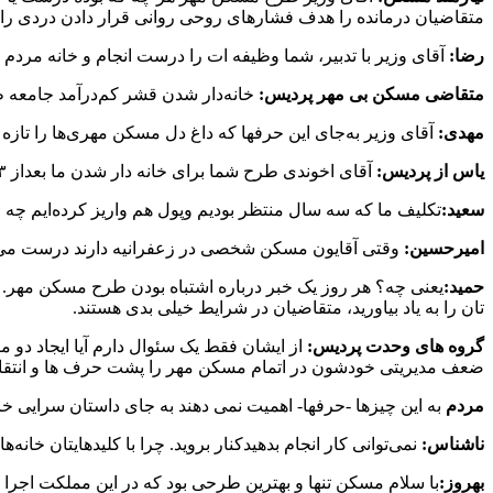
متقاضیان درمانده را هدف فشارهای روحی روانی قرار دادن دردی را در
رضا:
آقای وزیر با تدبیر، شما وظیفه ات را درست انجام و خانه مردم ر
متقاضی مسکن بی مهر پردیس:
خانه‌دار شدن قشر کم‌درآمد جامعه ط
مهدی:
آقای وزیر به‌جای این حرفها که داغ دل مسکن مهری‌ها را تازه می‌کند،
یاس از پردیس:
آقای اخوندی طرح شما برای خانه دار شدن ما بعداز ۳ سال چیست ؟جز انتقاد و فرافکنی؟
سعید:
تکلیف ما که سه سال منتظر بودیم وپول هم واریز کرده‌ایم چه م
امیرحسین:
وقتی آقایون مسکن شخصی در زعفرانیه دارند درست می‌گوی
حمید:
یعنی چه؟ هر روز یک خبر درباره اشتباه بودن طرح مسکن مهر. 
تان را به یاد بیاورید، متقاضیان در شرایط خیلی بدی هستند.
گروه های وحدت پردیس:
از ایشان فقط یک سئوال دارم آیا ایجاد دو 
ضعف مدیریتی خودشون در اتمام مسکن مهر را پشت حرف ها و انتقاد از 
مردم
به این چیزها -حرفها- اهمیت نمی دهند به جای داستان سرایی خا
ناشناس:
نمی‌توانی کار انجام بدهیدکنار بروید. چرا با کلیدهایتان خانه‌
بهروز: