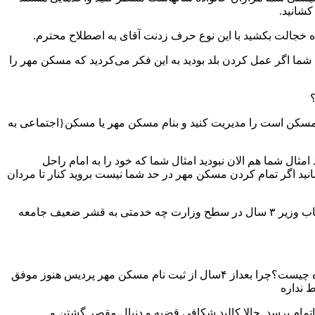
کشانید.
نده خجالت بکشید با این نوع حرف زدنت آقای به اصطلاح محترم.
شما اگر عمل کردن بلد بودید به این فکر می‌کردید که مسکن مهر را
نک مسکن است را مدیریت کنید و بنام مسکن مهر یا مسکن{اجتماعی به
مثال شما هم الان نبودید امثال شما که خود را به امام راحل
انید اگر تمام کردن مسکن مهر در حد شما نیست بروید کنار تا مردان
از کوزه همان تراود که در اوست. همان طرح پوپولیستی در خدمت مردم متوسط و فقیر جامعه بود جناب وزیر ۳ سال در سطح وزارت چه خدمتی به قشر ضعیف جامعه
آقای وزیر طرح شما برای خانه دار شدن ما به جز حرف و حرافی چیست؟خروجی قابل رویت سازمان شما به غیر از خلف وعده چیست؟چرا بعداز ۴سال از ثبت نام مسکن مهر پردیس هنوز موفق
 نداره
تمام برسد. حالا کالبد شکافی قضیه و دنبال مقصر گشتن و