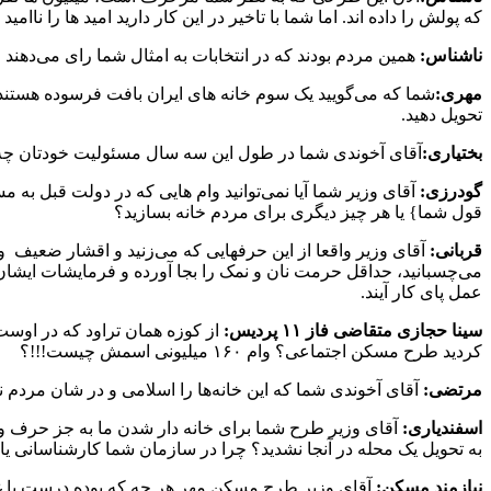
که پولش را داده اند. اما شما با تاخیر در این کار دارید امید ها را نا
ناشناس:
همین مردم بودند که در انتخابات به امثال شما رای می‌دهند
مهری:
شما که می‌گویید یک سوم خانه های ایران بافت فرسوده هستند پ
تحویل دهید.
بختیاری:
آقای آخوندی شما در طول این سه سال مسئولیت خودتان چه گ
گودرزی:
آقای وزیر شما آیا نمی‌توانید وام هایی که در دولت قبل ب
قول شما} یا هر چیز دیگری برای مردم خانه بسازید؟
قربانی:
آقای وزیر واقعا از این حرفهایی که می‌زنید و اقشار ضعیف و 
می‌چسبانید، حداقل حرمت نان و نمک را بجا آورده و فرمایشات ایشان ر
عمل پای کار آیند.
سینا حجازی متقاضی فاز ۱۱ پردیس:
کردید طرح مسکن اجتماعی؟ وام ۱۶۰ میلیونی اسمش چیست!!!؟
مرتضی:
آقای آخوندی شما که این خانه‌ها را اسلامی و در شان مردم نم
اسفندیاری:
به تحویل یک محله در آنجا نشدید؟ چرا در سازمان شما کارشناسانی ی
نیازمند مسکن:
آقای وزیر طرح مسکن مهر هر چه که بوده درست یا غلط