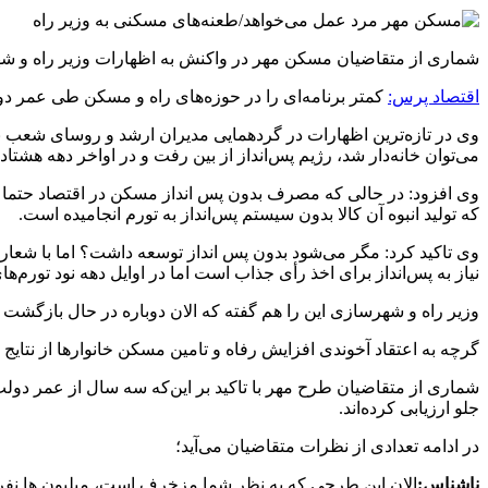
شماری از متقاضیان مسکن مهر در واکنش به اظهارات وزیر راه و شه
اقتصاد پرس:
کمتر برنامه‌ای را در حوزه‌های راه و مسکن طی عمر دو
می‌توان خانه‌دار شد، رژیم پس‌انداز از بین رفت و در اواخر دهه ه
وی افزود: در حالی که مصرف بدون پس انداز مسکن در اقتصاد حتما تور
که تولید انبوه آن کالا بدون سیستم پس‌انداز به تورم انجامیده است.
وی تاکید کرد: مگر می‌شود بدون پس انداز توسعه داشت؟ اما با شعار پ
نیاز به پس‌انداز برای اخذ رأی جذاب است اما در اوایل دهه نود تورم‌های بالای ۴۰ درصد و افزایش ۹ برابری قیمت مسکن در تهران برای یک آپارتمان معمولی از نتای
وزیر راه و شهرسازی این را هم گفته که الان دوباره در حال بازگشت به
گرچه به اعتقاد آخوندی افزایش رفاه و تامین مسکن خانوارها از نتا
شماری از متقاضیان طرح مهر با تاکید بر این‌که سه سال از عمر دولت ی
جلو ارزیابی کرده‌اند.
در ادامه تعدادی از نظرات متقاضیان می‌آید؛
ناشناس:
الان این طرحی که به نظر شما مزخرف است، میلیون ها نفر ر