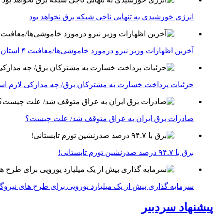
انرژی خورشیدی به تنهایی ناجی شبکه برق نخواهد بود
آخرین اظهارات وزیر نیرو درمورد خاموشی‌ها/معافیت ۴ استان جنوبی درگیر جنگ از قطعی برق
جزئیات پرداخت خسارت به مشترکان برق/ چه مدارکی لازم ا
صادرات برق ایران به عراق متوقف شد/ علت چیست؟
برق با ۹۴.۷ درصد صدرنشین تورم تابستانی!
سرمایه گذاری بیش از یک میلیارد یورویی برای طرح های نیروگ
پیشنهاد سردبیر