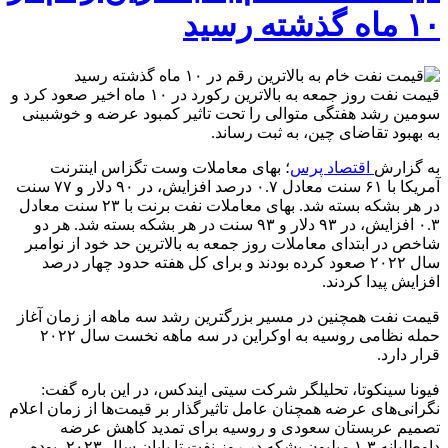
۱۰ ماه گذشته رسید
قیمت نفت روز جمعه به بالاترین رکورد در ۱۰ ماه اخیر صعود کرد و
سومین رشد هفتگی متوالی را تحت تاثیر کمبود عرضه و خوشبینی
به بهبود تقاضای چین، به ثبت رساند.
به گزارش
اقتصاد پرس
؛ بهای معاملات وست تگزاس اینترنت
آمریکا با ۶۱ سنت معادل ۰.۷ درصد افزایش، در ۹۰ دلار و ۷۷ سنت
در هر بشکه بسته شد. بهای معاملات نفت برنت با ۲۳ سنت معادل
۰.۳ افزایش، در ۹۳ دلار و ۹۳ سنت در هر بشکه بسته شد. هر دو
شاخص در ابتدای معاملات روز جمعه به بالاترین حد خود از نوامبر
سال ۲۰۲۲ صعود کرده بودند و برای کل هفته حدود چهار درصد
افزایش پیدا کردند.
قیمت نفت همچنین در مسیر بزرگترین رشد سه ماهه از زمان آغاز
حمله نظامی روسیه به اوکراین در سه ماهه نخست سال ۲۰۲۲
قرار دارد.
فیونا سینکوتا، تحلیلگر شرکت سیتی ایندکس، در این باره گفت:
نگرانی‌های عرضه همچنان عامل تاثیرگذار بر قیمت‌ها از زمان اعلام
تصمیم عربستان سعودی و روسیه برای تمدید کاهش عرضه
داوطلبانه ۱.۳ میلیون بشکه در روز نفت تا پایان سال ۲۰۲۳، بوده