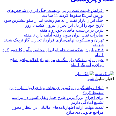
افزایش قیمت نفت در پی بن‌بست جنگ ایران / شاخص‌های
بورس آمریکا سقوط کردند
11 ساعت
جنگ ایران بازار نفت را به هم ریخت اما آرامکو بیشترین سود
تاریخ خود را از دل این بحران بیرون کشید
5 روز
بنزین در بن‌بستِ مافیای خودرو
2 هفته
صادرات نفت ایران بدون وقفه ادامه دارد
3 هفته
تهران و مسکو به نهایی‌سازی قرارداد تجارت گاز نزدیک شدند
4 هفته
۳.۸ میلیون بشکه نفت خام ایران از محاصره آمریکا عبور کرد
1 ماه
عبور اولین نفتکش از تنگه هرمز پس از اعلام توافق صلح
ایران و آمریکا
1 ماه
اخبار سایت
آرشیو
ائتلاف واشنگتن و توکیو برای نجات ین؛ چرا پول ملی ژاپن
سقوط کرد؟
برای اجرای بزرگ‌ترین طرح حمل‌ونقل کشور در مراسم
تشییع آمادگی داریم
تمدید مهلت ارایه اظهارنامه‌های مالیاتی در انتظار مجوز
مراجع قانونی ذی‌‏صلاح