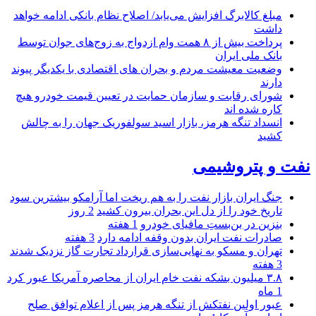
مبلغ کالابرگ افزایش می‌یابد/ اصلاح نظام بانکی ادامه خواهد
داشت
پرداخت بیش از ۸ همت وام ازدواج به زوج‌های جوان توسط
بانک ملی ایران
وضعیت معیشت مردم و بحران های اقتصادی با یکدیگر پیوند
دارند
شورای رقابت و سازمان حمایت در تعیین قیمت خودرو هیچ
کاره شده اند
انسداد تنگه هرمز، بازار اسید سولفوریک جهان را به چالش
کشید
نفت و پتروشیمی
جنگ ایران بازار نفت را به هم ریخت اما آرامکو بیشترین سود
تاریخ خود را از دل این بحران بیرون کشید
2 روز
بنزین در بن‌بستِ مافیای خودرو
1 هفته
صادرات نفت ایران بدون وقفه ادامه دارد
3 هفته
تهران و مسکو به نهایی‌سازی قرارداد تجارت گاز نزدیک شدند
3 هفته
۳.۸ میلیون بشکه نفت خام ایران از محاصره آمریکا عبور کرد
1 ماه
عبور اولین نفتکش از تنگه هرمز پس از اعلام توافق صلح