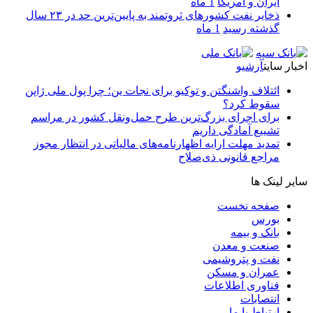
ایران و آمریکا
1 ماه
ذخایر نفت کشورهای ثروتمند به پایین‌ترین حد در ۲۳ سال
گذشته رسید
1 ماه
اخبار سایت
آرشیو
ائتلاف واشنگتن و توکیو برای نجات ین؛ چرا پول ملی ژاپن
سقوط کرد؟
برای اجرای بزرگ‌ترین طرح حمل‌ونقل کشور در مراسم
تشییع آمادگی داریم
تمدید مهلت ارایه اظهارنامه‌های مالیاتی در انتظار مجوز
مراجع قانونی ذی‌‏صلاح
سایر لینک ها
صفحه نخست
بورس
بانک و بیمه
صنعت و معدن
نفت و پتروشیمی
عمران و مسکن
فناوری اطلاعات
انتصابات
ارتباط با ما