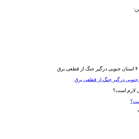
ن:
ست؟