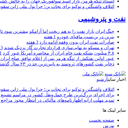
انسداد تنگه هرمز، بازار اسید سولفوریک جهان را به چالش کشی
ائتلاف واشنگتن و توکیو برای نجات ین؛ چرا پول ملی ژاپن سقو
نفت و پتروشیمی
جنگ ایران بازار نفت را به هم ریخت اما آرامکو بیشترین سود تا
بنزین در بن‌بستِ مافیای خودرو
1 هفته
صادرات نفت ایران بدون وقفه ادامه دارد
3 هفته
تهران و مسکو به نهایی‌سازی قرارداد تجارت گاز نزدیک شدند
3 هفته
۳.۸ میلیون بشکه نفت خام ایران از محاصره آمریکا عبور کرد
1 ما
عبور اولین نفتکش از تنگه هرمز پس از اعلام توافق صلح ایران و
ذخایر نفت کشورهای ثروتمند به پایین‌ترین حد در ۲۳ سال گذشته رسید
اخبار سایت
آرشیو
ائتلاف واشنگتن و توکیو برای نجات ین؛ چرا پول ملی ژاپن سقو
برای اجرای بزرگ‌ترین طرح حمل‌ونقل کشور در مراسم تشییع آ
تمدید مهلت ارایه اظهارنامه‌های مالیاتی در انتظار مجوز مراجع 
سایر لینک ها
صفحه نخست
بورس