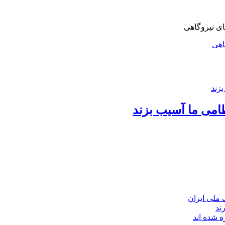
اهی
امی ما آسیب بزند
ند
 شده اند