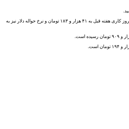
؛ ادر معاملات امروز (شنبه ۱ مهر) مرکز مبادله ارز و طلای ایران، هر اسکناس دلار آمریکا با کاهش نسبت به آخرین روز کاری هفته قبل به ۴۱ هزار و ۱۸۳ تومان و نرخ حواله دلار نیز به