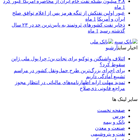
۳.۸ میلیون بشکه نفت خام ایران از محاصره آمریکا عبور کرد
1 ماه
عبور اولین نفتکش از تنگه هرمز پس از اعلام توافق صلح
ایران و آمریکا
1 ماه
ذخایر نفت کشورهای ثروتمند به پایین‌ترین حد در ۲۳ سال
گذشته رسید
1 ماه
اخبار سایت
آرشیو
ائتلاف واشنگتن و توکیو برای نجات ین؛ چرا پول ملی ژاپن
سقوط کرد؟
برای اجرای بزرگ‌ترین طرح حمل‌ونقل کشور در مراسم
تشییع آمادگی داریم
تمدید مهلت ارایه اظهارنامه‌های مالیاتی در انتظار مجوز
مراجع قانونی ذی‌‏صلاح
سایر لینک ها
صفحه نخست
بورس
بانک و بیمه
صنعت و معدن
نفت و پتروشیمی
عمران و مسکن