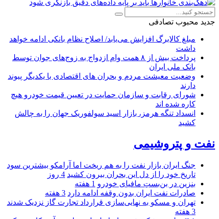
جدید
محبوب
تصادفی
مبلغ کالابرگ افزایش می‌یابد/ اصلاح نظام بانکی ادامه خواهد
داشت
پرداخت بیش از ۸ همت وام ازدواج به زوج‌های جوان توسط
بانک ملی ایران
وضعیت معیشت مردم و بحران های اقتصادی با یکدیگر پیوند
دارند
شورای رقابت و سازمان حمایت در تعیین قیمت خودرو هیچ
کاره شده اند
انسداد تنگه هرمز، بازار اسید سولفوریک جهان را به چالش
کشید
نفت و پتروشیمی
جنگ ایران بازار نفت را به هم ریخت اما آرامکو بیشترین سود
تاریخ خود را از دل این بحران بیرون کشید
4 روز
بنزین در بن‌بستِ مافیای خودرو
1 هفته
صادرات نفت ایران بدون وقفه ادامه دارد
3 هفته
تهران و مسکو به نهایی‌سازی قرارداد تجارت گاز نزدیک شدند
3 هفته