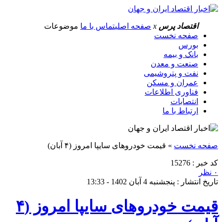
اقتصاد پرس
x
صفحه اصلی
تماس با ما
موضوعات
صفحه نخست
بورس
بانک و بیمه
صنعت و معدن
نفت و پتروشیمی
عمران و مسکن
فناوری اطلاعات
انتصابات
ارتباط با ما
صفحه نخست
»
قیمت خودرو‌های سایپا امروز (۴ آبان)
کد خبر : 15276
۰ نظر
تاریخ انتشار : پنجشنبه 4 آبان 1402 - 13:33
قیمت خودرو‌های سایپا امروز (۴