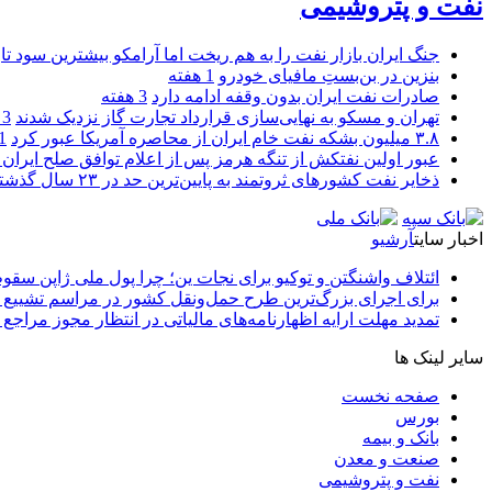
نفت و پتروشیمی
جنگ ایران بازار نفت را به هم ریخت اما آرامکو بیشترین سود تا
بنزین در بن‌بستِ مافیای خودرو
1 هفته
صادرات نفت ایران بدون وقفه ادامه دارد
3 هفته
تهران و مسکو به نهایی‌سازی قرارداد تجارت گاز نزدیک شدند
3 هفته
۳.۸ میلیون بشکه نفت خام ایران از محاصره آمریکا عبور کرد
1 ما
عبور اولین نفتکش از تنگه هرمز پس از اعلام توافق صلح ایران و
ذخایر نفت کشورهای ثروتمند به پایین‌ترین حد در ۲۳ سال گذشته رسید
اخبار سایت
آرشیو
ائتلاف واشنگتن و توکیو برای نجات ین؛ چرا پول ملی ژاپن سقو
برای اجرای بزرگ‌ترین طرح حمل‌ونقل کشور در مراسم تشییع آ
تمدید مهلت ارایه اظهارنامه‌های مالیاتی در انتظار مجوز مراجع 
سایر لینک ها
صفحه نخست
بورس
بانک و بیمه
صنعت و معدن
نفت و پتروشیمی