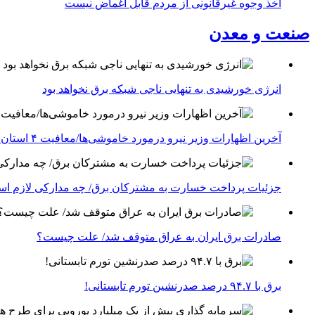
اخذ وجوه غیرقانونی از مردم قابل اغماض نیست
صنعت و معدن
انرژی خورشیدی به تنهایی ناجی شبکه برق نخواهد بود
آخرین اظهارات وزیر نیرو درمورد خاموشی‌ها/معافیت ۴ استان جنوبی درگیر جنگ از قطعی برق
جزئیات پرداخت خسارت به مشترکان برق/ چه مدارکی لازم ا
صادرات برق ایران به عراق متوقف شد/ علت چیست؟
برق با ۹۴.۷ درصد صدرنشین تورم تابستانی!