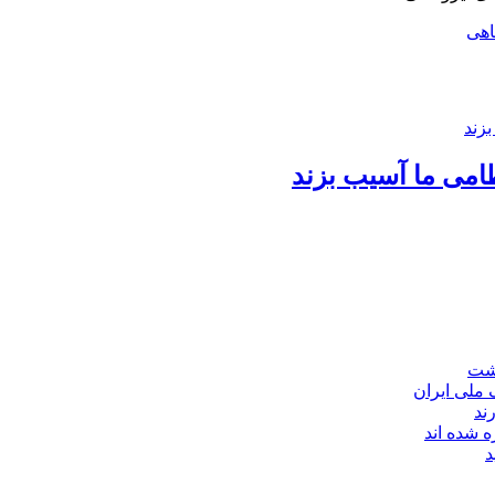
اهی
امی ما آسیب بزند
اشت
ند
 شده اند
د