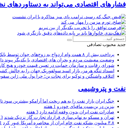
فشارهای اقتصادی می‌تواند به دستاوردهای نظ
جدید
محبوب
تصادفی
پرداخت بیش از ۸ همت وام ازدواج به زوج‌های جوان توسط بانک ملی ایران
وضعیت معیشت مردم و بحران های اقتصادی با یکدیگر پیوند دار
شورای رقابت و سازمان حمایت در تعیین قیمت خودرو هیچ کاره
انسداد تنگه هرمز، بازار اسید سولفوریک جهان را به چالش کشی
ائتلاف واشنگتن و توکیو برای نجات ین؛ چرا پول ملی ژاپن سقو
نفت و پتروشیمی
جنگ ایران بازار نفت را به هم ریخت اما آرامکو بیشترین سود تا
بنزین در بن‌بستِ مافیای خودرو
1 هفته
صادرات نفت ایران بدون وقفه ادامه دارد
3 هفته
تهران و مسکو به نهایی‌سازی قرارداد تجارت گاز نزدیک شدند
3 هفته
۳.۸ میلیون بشکه نفت خام ایران از محاصره آمریکا عبور کرد
1 ما