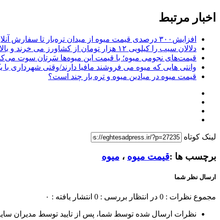
اخبار مرتبط
افزایش۳۰۰ درصدی قیمت میوه از میدان تره‌بار تا سفارش آنلاین
دلالان سیب را کیلویی ۱۲ هزار تومان از کشاورز می خرند و بالای ۵۰ هزار تومان به مردم می‌فروشند
قیمت‌های نجومی میوه؛ با قیمت این میوه‌ها سَرتان سوت می
وانتی هایی که میوه می فروشند مافیا دارند/وقتی شهرداری با ی
قیمت میوه در میادین میوه و تره بار چند است؟
لینک کوتاه
برچسب ها :
قیمت میوه
،
میوه
ارسال نظر شما
مجموع نظرات : 0
در انتظار بررسی : 0
انتشار یافته : ۰
نظرات ارسال شده توسط شما، پس از تایید توسط مدیران سای