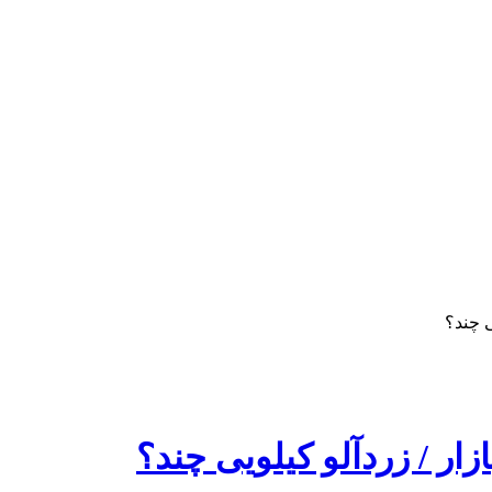
ی چند؟
زار / زردآلو کیلویی چند؟