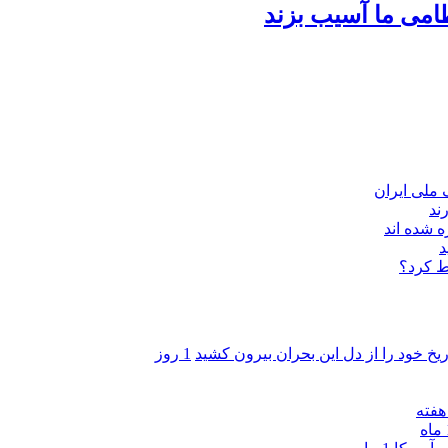
امی ما آسیب بزند
ند
 شده اند
د
ط کرد؟
ریخ خود را از دل این بحران بیرون کشید
1 روز
ه