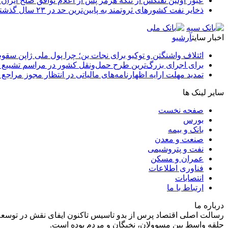
عبور اولین نفتکش از تنگه هرمز پس از اعلام توافق صلح ایران و
ذخایر نفت کشورهای ثروتمند به پایین‌ترین حد در ۲۳ سال گذشته رسید
اخبار سایت
آرشیو
ائتلاف واشنگتن و توکیو برای نجات ین؛ چرا پول ملی ژاپن سقو
برای اجرای بزرگ‌ترین طرح حمل‌ونقل کشور در مراسم تشییع آ
تمدید مهلت ارایه اظهارنامه‌های مالیاتی در انتظار مجوز مراجع 
سایر لینک ها
صفحه نخست
بورس
بانک و بیمه
صنعت و معدن
نفت و پتروشیمی
عمران و مسکن
فناوری اطلاعات
انتصابات
ارتباط با ما
درباره ما
رسالت اصلی اقتصاد پرس از بدو تاسیس تاکنون ایفای نقش در توسعه
حلقه واسط بین مسوولان، نخبگان و مردم بوده است.