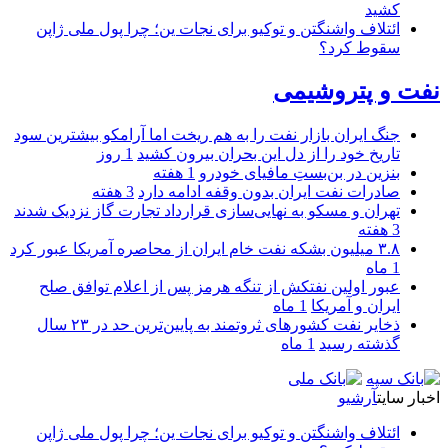
کشید
ائتلاف واشنگتن و توکیو برای نجات ین؛ چرا پول ملی ژاپن
سقوط کرد؟
نفت و پتروشیمی
جنگ ایران بازار نفت را به هم ریخت اما آرامکو بیشترین سود
تاریخ خود را از دل این بحران بیرون کشید
1 روز
بنزین در بن‌بستِ مافیای خودرو
1 هفته
صادرات نفت ایران بدون وقفه ادامه دارد
3 هفته
تهران و مسکو به نهایی‌سازی قرارداد تجارت گاز نزدیک شدند
3 هفته
۳.۸ میلیون بشکه نفت خام ایران از محاصره آمریکا عبور کرد
1 ماه
عبور اولین نفتکش از تنگه هرمز پس از اعلام توافق صلح
ایران و آمریکا
1 ماه
ذخایر نفت کشورهای ثروتمند به پایین‌ترین حد در ۲۳ سال
گذشته رسید
1 ماه
اخبار سایت
آرشیو
ائتلاف واشنگتن و توکیو برای نجات ین؛ چرا پول ملی ژاپن