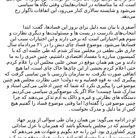
است که ما متاسفانه در انتخاب‌هایمان وقتی نگاه ها سیاسی
می‌شود و شایسته سالاری کنار می‌‌رود، این اتفاقات ناگوار رخ
می‌دهد.
آصفری با بیان سه دلیل برای بروز این فسادها، گفت: ابتدا
انتخاب‌های نادرست در پست ها و مسئولیت‌ها و دیگری نظارت و
سوم هم اختیاراتی است که برخی دارند و این اختیارات سبب این
فسادها می‌شود. موضوع فساد چای دبش را در ۲۱ مردادماه سال
جاری طی نطقی در مجلس متذکر شدم که طی جلسه ای که با
کمیسیون مبارزه با مفساد اقتصادی داشتیم، چنین خبری را به ما
دادند و من هم همان موقع در صحن علنی مجلس آن را علام کردم.
حتی اعلام کردم بخشی از این چای‌ها خاک چای است، اما هیچ
اتفاقی صورت نگرفت. نه سازمان بازرسی با من تماسی گرفت که
پیگیری کند، نه قوه قضاییه و نه دولت! حتی نظارت مجلس هم چنین
موضوعی را پیگیری نکرد که شما که چنین ادعایی می‌کنی اسناد و
مدارک شما چیست! حالا اگر یک موضع‌گیری سیاسی می‌کردیم
دستگاه های نظارتی و غیره و ذالک به آدم تذکر می‌دهند که چرا
چنین موضوعی را گفته‌ای! اما وقتی موضوع فساد را گفتیم هیچ
کس از ما دلیل و مدرک نخواست .
او در ادامه می‌گوید: من همان زمان طی سوالی از وزیر جهاد
خواستم که در مجلس پاسخگو باشد که همزمان با عزل ساداتی
وزیر کشاورزی بود. این را به جد بگویم و شهادت هم می‌دهم که
کمیسیون مبارزه با مفساد اقتصادی دولت، همان موقع ورود کرد