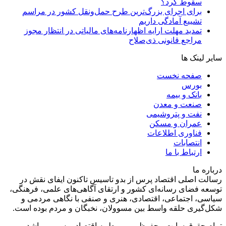
سقوط کرد؟
برای اجرای بزرگ‌ترین طرح حمل‌ونقل کشور در مراسم
تشییع آمادگی داریم
تمدید مهلت ارایه اظهارنامه‌های مالیاتی در انتظار مجوز
مراجع قانونی ذی‌‏صلاح
سایر لینک ها
صفحه نخست
بورس
بانک و بیمه
صنعت و معدن
نفت و پتروشیمی
عمران و مسکن
فناوری اطلاعات
انتصابات
ارتباط با ما
درباره ما
رسالت اصلی اقتصاد پرس از بدو تاسیس تاکنون ایفای نقش در
توسعه فضای رسانه‌ای کشور و ارتقای آگاهی‌های علمی، فرهنگی،
سیاسی، اجتماعی، اقتصادی، هنری و صنفی با نگاهی مردمی و
شکل‌گیری حلقه واسط بین مسوولان، نخبگان و مردم بوده است.
تمام حقوق سایت محفوظ و مربوط به اقتصاد پرس می باشد