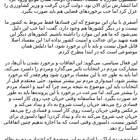
اما انتشارش برای الان بود. دولت گردن گرفت و وزیر کشاورزی را
عزل کرد اما خب برخوردهای قضایی هم باید صورت بگیرد.
آصفری با بیان این موضوع که این فسادها فقط مربوط به کشور ما
نیست و در دیگر کشورها هم وجود دارد، گفت: اما خب این دلیل
نمی‌شود که ما هم این موارد را داشته باشیم. کشورهای دیگر این
همه شهید برای عدالت و امنیت کشور نداده اند! این مفساد اصلا
قابل قبول نیست و باید با آن برخورد شود، اما دلیلش همان
موضوعی است که در ابتدا مطرح کردم.
این فعال سیاسی، می‌گوید: این اتفاقات و برخورد نشدن با آن‌ها، در
مشارکت مردم در انتخابات تاثیر می‌گذارد ومردم را دلسرد می‌کند،
اما باید به طور جد با این مفساد برخورد شود وهرچقدر که برخورد
بیشتر شود، امیدواری مردم نیز بیشتر میشود. حتی معتقدم قبل از
انتخابات باید این موضوع به نتیجه برسد چرا که امید و اعتماد مردم
را بیشتر می‌کند. لذا سرعت در برخورد با این پرونده‌ها باید به طور
جد صورت بگیرد. اما متاسفانه وقتی جریان چپ روی کار است و
فسادی رخ می‌دهد جریان راست شروع به داد و بیداد می‌کند و
برعکس وقتی جریان راست روی کار است و فسادی رخ می‌دهد
جریان چپ شروع می‌کند به داد و بیداد کردن! اینها دلسوزی برای
کشور نیست، دلسوزی وقتی است که ما اجازه ندهیم چنین اتفاقاتی
اساسا رخ دهد.
نماینده مردم اراک، با اشاره به این موضوع که اعتماد مردم به نظام