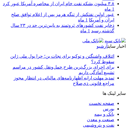
۳.۸ میلیون بشکه نفت خام ایران از محاصره آمریکا عبور کرد
1 ماه
عبور اولین نفتکش از تنگه هرمز پس از اعلام توافق صلح
ایران و آمریکا
1 ماه
ذخایر نفت کشورهای ثروتمند به پایین‌ترین حد در ۲۳ سال
گذشته رسید
1 ماه
اخبار سایت
آرشیو
ائتلاف واشنگتن و توکیو برای نجات ین؛ چرا پول ملی ژاپن
سقوط کرد؟
برای اجرای بزرگ‌ترین طرح حمل‌ونقل کشور در مراسم
تشییع آمادگی داریم
تمدید مهلت ارایه اظهارنامه‌های مالیاتی در انتظار مجوز
مراجع قانونی ذی‌‏صلاح
سایر لینک ها
صفحه نخست
بورس
بانک و بیمه
صنعت و معدن
نفت و پتروشیمی