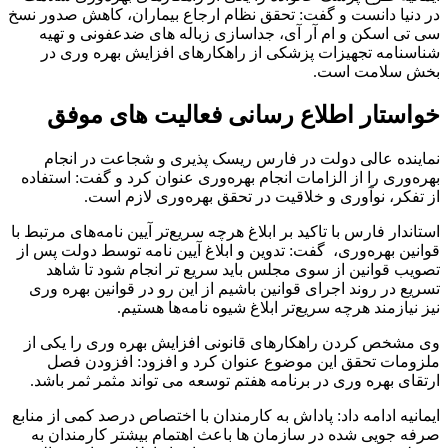
در دنیا دانست و گفت: تحقق نظام ارجاع بیماران، کاهش صدور نسخ
سی تی اسکن و ام آر آی، جداسازی زباله های ضدعفونی و تهیه
شناسنامه تجهیزات پزشکی از راهکارهای افزایش بهره وری در
بخش سلامت است.
خواستار اطلاع رسانی فعالیت های موفق
نماینده عالی دولت در فارس ریسک پذیری و شجاعت در انجام
بهره‌وری را از الزامات انجام بهره‌وری عنوان کرد و گفت: استفاده
از تفکر، نوآوری و خلاقیت در تحقق بهره‌وری لازم است.
استاندار فارس با تاکید بر ابلاغ هرچه سریع‌تر آیین نامه‌های مرتبط با
قوانین بهره‌وری، ‌ گفت: تدوین و ابلاغ آیین نامه توسط دولت پس از
تصویب قوانین از سوی مجلس باید سریع تر انجام شود تا شاهد
تسریع در روند اجرای قوانین باشیم از این رو در قوانین بهره وری
نیز نیازمند هرچه سریع‌تر ابلاغ شیوه نامه‌ها هستیم.
وی مشخص کردن راهکارهای قانونی افزایش بهره وری را یکی از
ملزومات تحقق این موضوع عنوان کرد و افزود: افزودن فصل
ارتقای بهره وری در برنامه هفتم توسعه می تواند مثمر ثمر باشد.
ایمانیه ادامه داد: پاداش به کارمندان با اختصاص درصد کمی از منابع
صرفه جویی شده در سازمان ها باعث اهتمام بیشتر کارمندان به