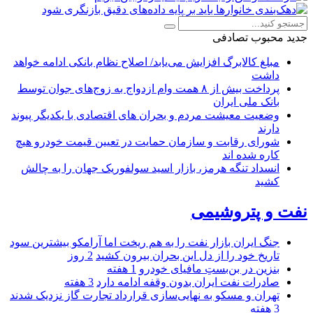
جدید
محبوب
تصادفی
مبلغ کالابرگ افزایش می‌یابد/ اصلاح نظام بانکی ادامه خواهد
داشت
پرداخت بیش از ۸ همت وام ازدواج به زوج‌های جوان توسط
بانک ملی ایران
وضعیت معیشت مردم و بحران های اقتصادی با یکدیگر پیوند
دارند
شورای رقابت و سازمان حمایت در تعیین قیمت خودرو هیچ
کاره شده اند
انسداد تنگه هرمز، بازار اسید سولفوریک جهان را به چالش
کشید
نفت و پتروشیمی
جنگ ایران بازار نفت را به هم ریخت اما آرامکو بیشترین سود
تاریخ خود را از دل این بحران بیرون کشید
2 روز
بنزین در بن‌بستِ مافیای خودرو
1 هفته
صادرات نفت ایران بدون وقفه ادامه دارد
3 هفته
تهران و مسکو به نهایی‌سازی قرارداد تجارت گاز نزدیک شدند
3 هفته