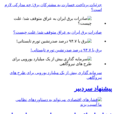
جزئیات پرداخت خسارت به مشترکان برق/ چه مدارکی لازم
است؟
صادرات برق ایران به عراق متوقف شد/ علت چیست؟
برق با ۹۴.۷ درصد صدرنشین تورم تابستانی!
سرمایه گذاری بیش از یک میلیارد یورویی برای طرح های
نیروگاهی
پیشنهاد سردبیر