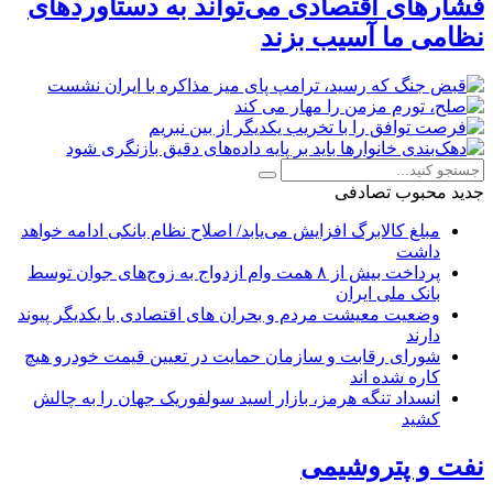
فشارهای اقتصادی می‌تواند به دستاوردهای
نظامی ما آسیب بزند
جدید
محبوب
تصادفی
مبلغ کالابرگ افزایش می‌یابد/ اصلاح نظام بانکی ادامه خواهد
داشت
پرداخت بیش از ۸ همت وام ازدواج به زوج‌های جوان توسط
بانک ملی ایران
وضعیت معیشت مردم و بحران های اقتصادی با یکدیگر پیوند
دارند
شورای رقابت و سازمان حمایت در تعیین قیمت خودرو هیچ
کاره شده اند
انسداد تنگه هرمز، بازار اسید سولفوریک جهان را به چالش
کشید
نفت و پتروشیمی