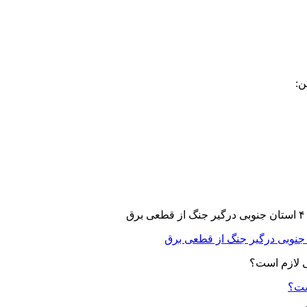
ن:
ست؟