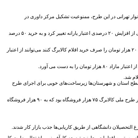
حوزه اشتغال و تعاون هفته جاری به تغییر شرط استفاده از شارژ ۸۰ هزار تومانی کالابرگ و مشارکت ۱۰۵ هزار خانوار تهرانی در این طرح، ممنوعیت تشکیل مرکز داوری در
، در هفته جاری با اعلام وزارت تعاون،کار و رفاه اجتماعی شرط خرید ۷۰ درصدی کالابرگ‌ الکترونیک جهت بهره‌مندی از افزایش ۲۰ درصدی اعتبار یارانه تغییر کرد و به خرید ۵۰ درصد
بر این اساس کلیه خانوارهای دهک اول تا سوم درآمدی که یارانه ۴۰۰ هزار تومانی دریافت می‌کنند، درصورتی که ۵۰ درصد مبلغ یارانه یعنی ۲۰۰ هزار تومان را صرف خرید اقلام کالابرگ کنند می‌توانند از اعتبار
 سطح استان و شهرستان‌ها زیرساخت‌های خوبی برای اجرای طرح
شرکت فروشگاه‌ها در اجرای این طرح اختیاری است و می‌توانند از طریق اپلیکیشن«شما» اقدام کنند.پیش از این تعداد فروشگاه‌های فعال در طرح ملی کالابرگ ۷۵ هزار فروشگاه بود که به ۹۰ هزار فروشگاه
ود ۱۳۰۰ دفتر مشاوره شغلی و کاریابی داخلی و به کارگماری ۱۱ هزار و ۶۶۶ نفر از فارغ التحصیلان دانشگاهی جوینده کار در سال ۱۴۰۱ از مهمترین اقدامات معاونت توسعه کارآفرینی و اشتغال وزارت کار