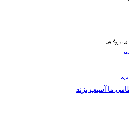
اهی
امی ما آسیب بزند