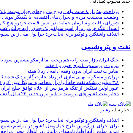
جدید
محبوب
تصادفی
پرداخت بیش از ۸ همت وام ازدواج به زوج‌های جوان توسط بانک ملی ایران
وضعیت معیشت مردم و بحران های اقتصادی با یکدیگر پیوند دار
شورای رقابت و سازمان حمایت در تعیین قیمت خودرو هیچ کاره
انسداد تنگه هرمز، بازار اسید سولفوریک جهان را به چالش کشی
ائتلاف واشنگتن و توکیو برای نجات ین؛ چرا پول ملی ژاپن سقو
نفت و پتروشیمی
جنگ ایران بازار نفت را به هم ریخت اما آرامکو بیشترین سود تا
بنزین در بن‌بستِ مافیای خودرو
1 هفته
صادرات نفت ایران بدون وقفه ادامه دارد
3 هفته
تهران و مسکو به نهایی‌سازی قرارداد تجارت گاز نزدیک شدند
3 هفته
۳.۸ میلیون بشکه نفت خام ایران از محاصره آمریکا عبور کرد
1 ما
عبور اولین نفتکش از تنگه هرمز پس از اعلام توافق صلح ایران و
ذخایر نفت کشورهای ثروتمند به پایین‌ترین حد در ۲۳ سال گذشته رسید
اخبار سایت
آرشیو
ائتلاف واشنگتن و توکیو برای نجات ین؛ چرا پول ملی ژاپن سقو
برای اجرای بزرگ‌ترین طرح حمل‌ونقل کشور در مراسم تشییع آ
تمدید مهلت ارایه اظهارنامه‌های مالیاتی در انتظار مجوز مراجع 