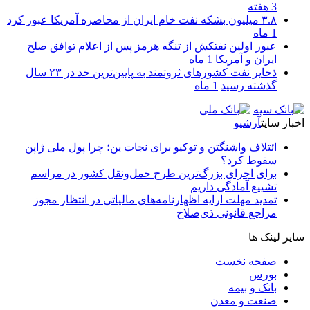
3 هفته
۳.۸ میلیون بشکه نفت خام ایران از محاصره آمریکا عبور کرد
1 ماه
عبور اولین نفتکش از تنگه هرمز پس از اعلام توافق صلح
ایران و آمریکا
1 ماه
ذخایر نفت کشورهای ثروتمند به پایین‌ترین حد در ۲۳ سال
گذشته رسید
1 ماه
اخبار سایت
آرشیو
ائتلاف واشنگتن و توکیو برای نجات ین؛ چرا پول ملی ژاپن
سقوط کرد؟
برای اجرای بزرگ‌ترین طرح حمل‌ونقل کشور در مراسم
تشییع آمادگی داریم
تمدید مهلت ارایه اظهارنامه‌های مالیاتی در انتظار مجوز
مراجع قانونی ذی‌‏صلاح
سایر لینک ها
صفحه نخست
بورس
بانک و بیمه
صنعت و معدن