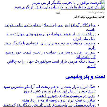
جدید
محبوب
تصادفی
مبلغ کالابرگ افزایش می‌یابد/ اصلاح نظام بانکی ادامه خواهد
داشت
پرداخت بیش از ۸ همت وام ازدواج به زوج‌های جوان توسط
بانک ملی ایران
وضعیت معیشت مردم و بحران های اقتصادی با یکدیگر پیوند
دارند
شورای رقابت و سازمان حمایت در تعیین قیمت خودرو هیچ
کاره شده اند
انسداد تنگه هرمز، بازار اسید سولفوریک جهان را به چالش
کشید
نفت و پتروشیمی
جنگ ایران بازار نفت را به هم ریخت اما آرامکو بیشترین سود
تاریخ خود را از دل این بحران بیرون کشید
3 روز
بنزین در بن‌بستِ مافیای خودرو
1 هفته
صادرات نفت ایران بدون وقفه ادامه دارد
3 هفته
تهران و مسکو به نهایی‌سازی قرارداد تجارت گاز نزدیک شدند