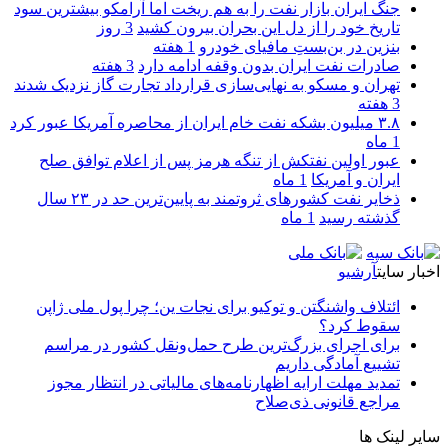
جنگ ایران بازار نفت را به هم ریخت اما آرامکو بیشترین سود
تاریخ خود را از دل این بحران بیرون کشید
3 روز
بنزین در بن‌بستِ مافیای خودرو
1 هفته
صادرات نفت ایران بدون وقفه ادامه دارد
3 هفته
تهران و مسکو به نهایی‌سازی قرارداد تجارت گاز نزدیک شدند
3 هفته
۳.۸ میلیون بشکه نفت خام ایران از محاصره آمریکا عبور کرد
1 ماه
عبور اولین نفتکش از تنگه هرمز پس از اعلام توافق صلح
ایران و آمریکا
1 ماه
ذخایر نفت کشورهای ثروتمند به پایین‌ترین حد در ۲۳ سال
گذشته رسید
1 ماه
اخبار سایت
آرشیو
ائتلاف واشنگتن و توکیو برای نجات ین؛ چرا پول ملی ژاپن
سقوط کرد؟
برای اجرای بزرگ‌ترین طرح حمل‌ونقل کشور در مراسم
تشییع آمادگی داریم
تمدید مهلت ارایه اظهارنامه‌های مالیاتی در انتظار مجوز
مراجع قانونی ذی‌‏صلاح
سایر لینک ها