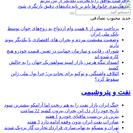
جدید
محبوب
تصادفی
پرداخت بیش از ۸ همت وام ازدواج به زوج‌های جوان توسط
بانک ملی ایران
وضعیت معیشت مردم و بحران های اقتصادی با یکدیگر پیوند
دارند
شورای رقابت و سازمان حمایت در تعیین قیمت خودرو هیچ
کاره شده اند
انسداد تنگه هرمز، بازار اسید سولفوریک جهان را به چالش
کشید
ائتلاف واشنگتن و توکیو برای نجات ین؛ چرا پول ملی ژاپن
سقوط کرد؟
نفت و پتروشیمی
جنگ ایران بازار نفت را به هم ریخت اما آرامکو بیشترین سود
تاریخ خود را از دل این بحران بیرون کشید
22 ساعت
بنزین در بن‌بستِ مافیای خودرو
1 هفته
صادرات نفت ایران بدون وقفه ادامه دارد
3 هفته
تهران و مسکو به نهایی‌سازی قرارداد تجارت گاز نزدیک شدند