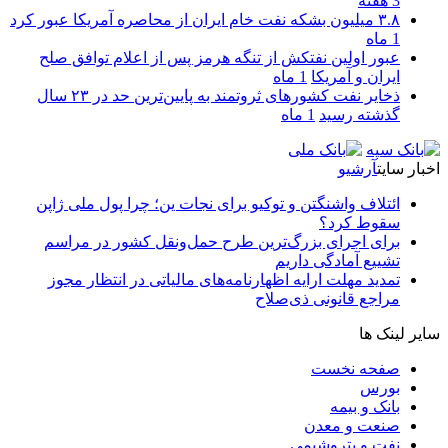
3 هفته
۳.۸ میلیون بشکه نفت خام ایران از محاصره آمریکا عبور کرد
1 ماه
عبور اولین نفتکش از تنگه هرمز پس از اعلام توافق صلح
ایران و آمریکا
1 ماه
ذخایر نفت کشورهای ثروتمند به پایین‌ترین حد در ۲۳ سال
گذشته رسید
1 ماه
اخبار سایت
آرشیو
ائتلاف واشنگتن و توکیو برای نجات ین؛ چرا پول ملی ژاپن
سقوط کرد؟
برای اجرای بزرگ‌ترین طرح حمل‌ونقل کشور در مراسم
تشییع آمادگی داریم
تمدید مهلت ارایه اظهارنامه‌های مالیاتی در انتظار مجوز
مراجع قانونی ذی‌‏صلاح
سایر لینک ها
صفحه نخست
بورس
بانک و بیمه
صنعت و معدن
نفت و پتروشیمی